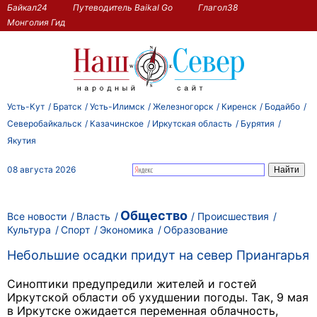
Байкал24
Путеводитель Baikal Go
Глагол38
Монголия Гид
Усть-Кут
Братск
Усть-Илимск
Железногорск
Киренск
Бодайбо
Северобайкальск
Казачинское
Иркутская область
Бурятия
Якутия
08 августа 2026
Общество
Все новости
Власть
Происшествия
Культура
Спорт
Экономика
Образование
Небольшие осадки придут на север Приангарья
Синоптики предупредили жителей и гостей
Иркутской области об ухудшении погоды. Так, 9 мая
в Иркутске ожидается переменная облачность,