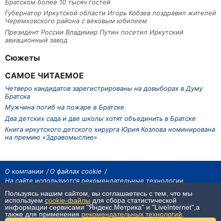
Братском более 10 тысяч гостей
Губернатор Иркутской области Игорь Кобзев поздравил жителей
Черемховского района с вековым юбилеем
Президент России Владимир Путин посетил Иркутский
авиационный завод
Сюжеты
САМОЕ ЧИТАЕМОЕ
Четверо кандидатов зарегистрированы на довыборах в Думу
Братска
Мужчина погиб на пожаре в Братске
Два детских сада и две школы хотят объединить в Братске
Книга иркутского детского хирурга Юрия Козлова номинирована
на премию «Здравомыслие»
О компании
О файлах cookie
На сайте используются рекомендательные технологии
Пользуясь нашим сайтом, вы соглашаетесь с тем, что мы
На сайте размещаются материалы ИА «Наш Север». Все права охраняются
законом.
используем
cookie-файлы
для сбора статистической
При использовании материалов агентства на других сайтах, обязательна
информации сервисами "Яндекс.Метрика" и "LiveInternet",а
гиперссылка.
также для применения
рекомендательных технологий
.