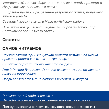
Фестиваль «Унгинская баранина – энергия степей» проходит в
Нукутском муниципальном округе
В Бодайбо началось расселение аварийного жилья, попавшего
зимой в зону ЧС
Северный завоз начался в Мамско-Чуйском районе
Семейный арт-фестиваль «Дубыня» собрал на Ангаре под
Братском более 10 тысяч гостей
Сюжеты
САМОЕ ЧИТАЕМОЕ
Служба ветеринарии Иркутской области разъяснила новые
правила провоза животных на транспорте
В Братске ведут контроль качества воздуха
Герой России Владислав Головин: высокое звание не лишает
права на переживания
Игорь Кобзев ответит на вопросы жителей 18 августа
О компании
О файлах cookie
На сайте используются рекомендательные технологии
Пользуясь нашим сайтом, вы соглашаетесь с тем, что мы
На сайте размещаются материалы ИА «Наш Север». Все права охраняются
законом.