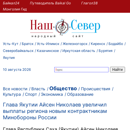
Байкал24
Путеводитель Baikal Go
Глагол38
Монголия Гид
Усть-Кут
Братск
Усть-Илимск
Железногорск
Киренск
Бодайбо
Северобайкальск
Казачинское
Иркутская область
Бурятия
Якутия
10 августа 2026
Общество
Все новости
Власть
Происшествия
Культура
Спорт
Экономика
Образование
Глава Якутии Айсен Николаев увеличил
выплаты региона новым контрактникам
Минобороны России
Глава Республики Саха (Якутии) Айсен Николаев