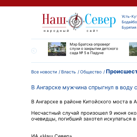
Усть-Ку
Бодайбо
Бурятия
утской области
Мэр Братска опроверг
ают дороги до
слухи о закрытии детского
ска
сада № 5 в Падуне
Происшест
Все новости
Власть
Общество
В Ангарске мужчина спрыгнул в воду с
В Ангарске в районе Китойского моста в 
Несчастный случай произошел 9 июня око
очевидцы, погибший захотел искупаться в 
ИА «Наш Север»