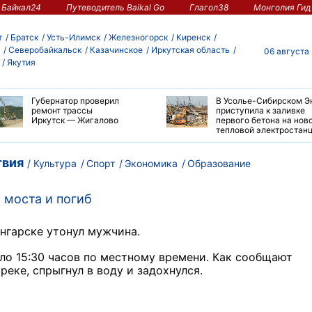
Байкал24
Путеводитель Baikal Go
Глагол38
Монголия Гид
т
Братск
Усть-Илимск
Железногорск
Киренск
Северобайкальск
Казачинское
Иркутская область
06 августа
Якутия
Губернатор проверил
В Усолье-Сибирском Э
ремонт трассы
приступила к заливке
Иркутск — Жигалово
первого бетона на нов
тепловой электростан
вия
Культура
Спорт
Экономика
Образование
 моста и погиб
Ангарске утонул мужчина.
ло 15:30 часов по местному времени. Как сообщают
реке, спрыгнул в воду и задохнулся.