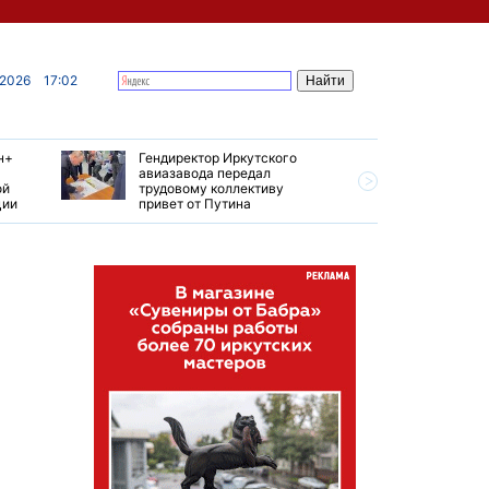
 2026
17:02
н+
Гендиректор Иркутского
Иркутски
авиазавода передал
подтверд
ой
трудовому коллективу
уровень 
ции
привет от Путина
США