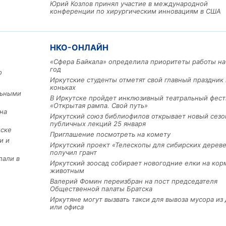
Юрий Козлов принял участие в международной
конференции по хирургическим инновациям в США
НКО-ОНЛАЙН
«Сфера Байкала» определила приоритеты работы на
год
о
Иркутские студенты отметят свой главный праздник 
коньках
льными
В Иркутске пройдет инклюзивный театральный фест
Льготный заём в 9 милл
«Открытая рампа. Свой путь»
рублей получит
на
Иркутский союз библиофилов открывает новый сезо
машиностроительное пр
публичных лекций 25 января
из Иркутской области
мске
Приглашение посмотреть на комету
и и
Иркутский проект «Телескопы для сибирских дерев
получил грант
пали в
Иркутский зоосад собирает новогодние елки на кор
3 фото
животным
Валерий Фомин переизбран на пост председателя
Общественной палаты Братска
Иркутяне могут вызвать такси для вывоза мусора из
или офиса