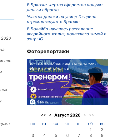
В Братске жертва аферистов получит
деньги обратно
Участок дороги на улице Гагарина
отремонтируют в Братске
В Бодайбо началось расселение
аварийного жилья, попавшего зимой в
 2020
зону ЧС
на
Фоторепортажи
иваль
ионов
Как стать «Земским тренером» в
Три охотника
Иркутской области
в Киренском 
н
едприятие
ень»
м
4 фото
3 фото
Август
2026
<<
<
>
>>
пн
вт
ср
чт
пт
сб
вс
 дома
1
2
3
4
5
6
7
8
9