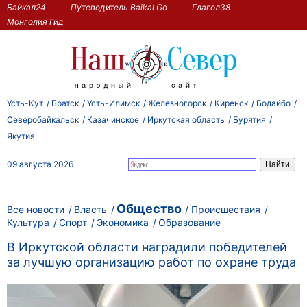
Байкал24
Путеводитель Baikal Go
Глагол38
Монголия Гид
Усть-Кут
Братск
Усть-Илимск
Железногорск
Киренск
Бодайбо
Северобайкальск
Казачинское
Иркутская область
Бурятия
Якутия
09 августа 2026
Общество
Все новости
Власть
Происшествия
Культура
Спорт
Экономика
Образование
В Иркутской области наградили победителей
за лучшую организацию работ по охране труда