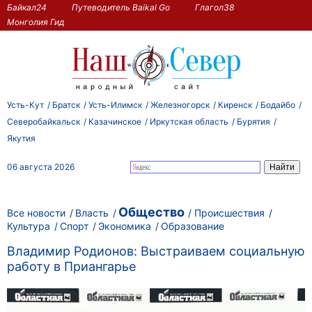
Байкал24
Путеводитель Baikal Go
Глагол38
Монголия Гид
Усть-Кут
Братск
Усть-Илимск
Железногорск
Киренск
Бодайбо
Северобайкальск
Казачинское
Иркутская область
Бурятия
Якутия
06 августа 2026
Общество
Все новости
Власть
Происшествия
Культура
Спорт
Экономика
Образование
Владимир Родионов: Выстраиваем социальную
работу в Приангарье