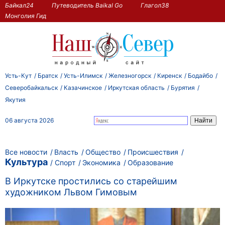
Байкал24
Путеводитель Baikal Go
Глагол38
Монголия Гид
Усть-Кут
Братск
Усть-Илимск
Железногорск
Киренск
Бодайбо
Северобайкальск
Казачинское
Иркутская область
Бурятия
Якутия
06 августа 2026
Все новости
Власть
Общество
Происшествия
Культура
Спорт
Экономика
Образование
В Иркутске простились со старейшим
художником Львом Гимовым