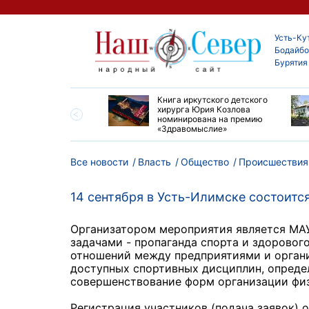
Усть-Ку
Бодайбо
Бурятия
ие забеги и взрослые
Книга иркутского детского
ы большой эстафеты
хирурга Юрия Козлова
олюса»
номинирована на премию
«Здравомыслие»
Все новости
Власть
Общество
Происшествия
14 сентября в Усть-Илимске состоитс
Организатором мероприятия является МА
задачами - пропаганда спорта и здоровог
отношений между предприятиями и органи
доступных спортивных дисциплин, опреде
совершенствование форм организации физ
Регистрация участников (подача заявок) 