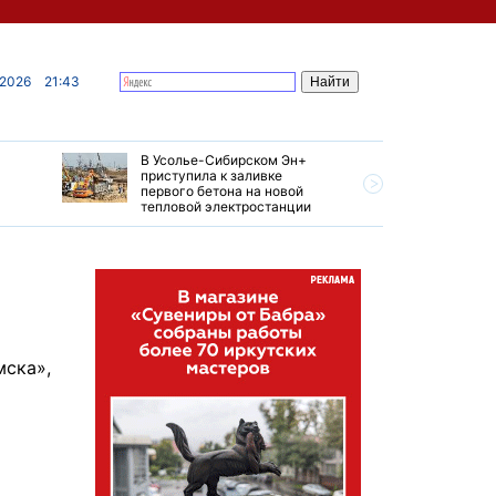
 2026
21:43
В Усолье-Сибирском Эн+
Гендирек
приступила к заливке
авиазаво
первого бетона на новой
трудовом
тепловой электростанции
привет о
мска»,