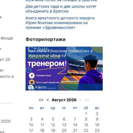
Два детских сада и две школы хотят
объединить в Братске
ь
Книга иркутского детского хирурга
Юрия Козлова номинирована на
премию «Здравомыслие»
е Фонда
Фоторепортажи
»
ионов
Как стать «Земским тренером» в
Три охотника
Иркутской области
в Киренском 
ет 25
едприятие
а»
место в
4 фото
3 фото
Август
2026
<<
<
>
>>
пн
вт
ср
чт
пт
сб
вс
1
2
3
4
5
6
7
8
9
 2020
10
11
12
13
14
15
16
17
18
19
20
21
22
23
на