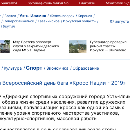
Байкал24
Путеводитель Baikal Go
Глагол38
Монголия Гид
Усть-Илимск
т
Братск
Железногорск
Киренск
Северобайкальск
Казачинское
Иркутская область
07 августа
Якутия
Мэр Братска опроверг
Губернатор проверил
слухи о закрытии детского
ремонт трассы
сада № 5 в Падуне
Иркутск — Жигалово
Спорт
Культура
Экономика
Образование
я Всероссийский день бега «Кросс Нации - 2019»
У «Дирекция спортивных сооружений города Усть-Или
о образа жизни среди населения, развитие дружеских
зациями, популяризация кросса как одной из самых
ление уровня спортивного мастерства участников,
культурно-спортивной, массовой работы.
осуществляется в день соревнований возле стелы