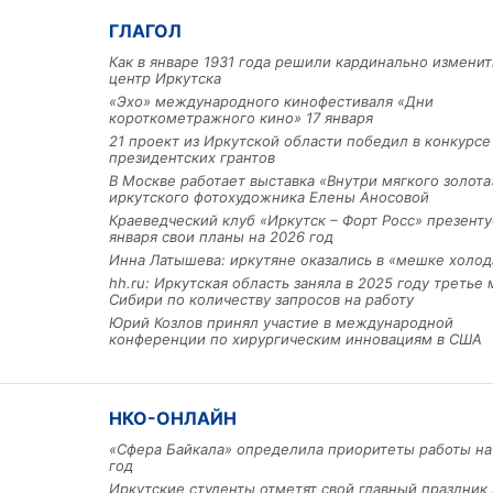
ГЛАГОЛ
Как в январе 1931 года решили кардинально изменит
центр Иркутска
«Эхо» международного кинофестиваля «Дни
короткометражного кино» 17 января
21 проект из Иркутской области победил в конкурс
президентских грантов
В Москве работает выставка «Внутри мягкого золота
Льготный заём в 9 милл
иркутского фотохудожника Елены Аносовой
рублей получит
Краеведческий клуб «Иркутск – Форт Росс» презенту
машиностроительное пр
января свои планы на 2026 год
из Иркутской области
Инна Латышева: иркутяне оказались в «мешке холод
hh.ru: Иркутская область заняла в 2025 году третье 
Сибири по количеству запросов на работу
Юрий Козлов принял участие в международной
3 фото
конференции по хирургическим инновациям в США
НКО-ОНЛАЙН
«Сфера Байкала» определила приоритеты работы на
год
Иркутские студенты отметят свой главный праздник 