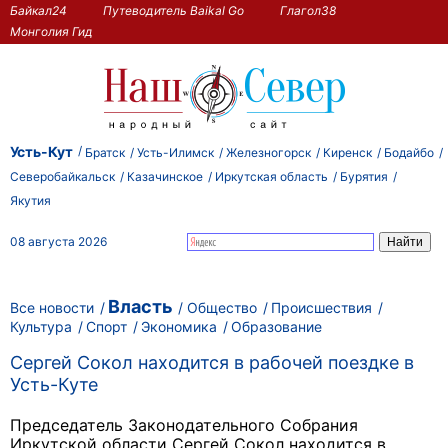
Байкал24
Путеводитель Baikal Go
Глагол38
Монголия Гид
Усть-Кут
Братск
Усть-Илимск
Железногорск
Киренск
Бодайбо
Северобайкальск
Казачинское
Иркутская область
Бурятия
Якутия
08 августа 2026
Власть
Все новости
Общество
Происшествия
Культура
Спорт
Экономика
Образование
Сергей Сокол находится в рабочей поездке в
Усть-Куте
Председатель Законодательного Собрания
Иркутской области Сергей Сокол находится в