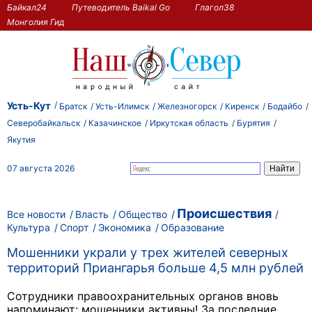
Байкал24
Путеводитель Baikal Go
Глагол38
Монголия Гид
Усть-Кут
Братск
Усть-Илимск
Железногорск
Киренск
Бодайбо
Северобайкальск
Казачинское
Иркутская область
Бурятия
Якутия
07 августа 2026
Происшествия
Все новости
Власть
Общество
Культура
Спорт
Экономика
Образование
Мошенники украли у трех жителей северных
территорий Приангарья больше 4,5 млн рублей
Сотрудники правоохранительных органов вновь
напоминают: мошенники активны! За последние