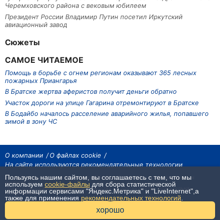
Черемховского района с вековым юбилеем
Президент России Владимир Путин посетил Иркутский
авиационный завод
Сюжеты
САМОЕ ЧИТАЕМОЕ
Помощь в борьбе с огнем регионам оказывают 365 лесных
пожарных Приангарья
В Братске жертва аферистов получит деньги обратно
Участок дороги на улице Гагарина отремонтируют в Братске
В Бодайбо началось расселение аварийного жилья, попавшего
зимой в зону ЧС
О компании
О файлах cookie
На сайте используются рекомендательные технологии
Пользуясь нашим сайтом, вы соглашаетесь с тем, что мы
На сайте размещаются материалы ИА «Наш Север». Все права охраняются
законом.
используем
cookie-файлы
для сбора статистической
При использовании материалов агентства на других сайтах, обязательна
информации сервисами "Яндекс.Метрика" и "LiveInternet",а
гиперссылка.
также для применения
рекомендательных технологий
.
16+
хорошо