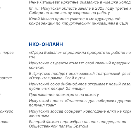
Инна Латышева: иркутяне оказались в «мешке холод
т
hh.ru: Иркутская область заняла в 2025 году третье 
Сибири по количеству запросов на работу
Юрий Козлов принял участие в международной
конференции по хирургическим инновациям в США
НКО-ОНЛАЙН
Льготный заём в 9 милл
ы через
«Сфера Байкала» определила приоритеты работы на
рублей получит
год
машиностроительное пр
Иркутские студенты отметят свой главный праздник 
из Иркутской области
коньках
В Иркутске пройдет инклюзивный театральный фест
ратске
«Открытая рампа. Свой путь»
Иркутский союз библиофилов открывает новый сезо
3 фото
публичных лекций 25 января
т
Приглашение посмотреть на комету
Иркутский проект «Телескопы для сибирских дерев
получил грант
конкурс
Иркутский зоосад собирает новогодние елки на кор
животным
новое
Валерий Фомин переизбран на пост председателя
Общественной палаты Братска