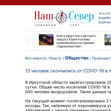
Усть-Ку
Бодайбо
Бурятия
ие забеги и взрослые
Книга иркутского детского
ы большой эстафеты
хирурга Юрия Козлова
олюса»
номинирована на премию
«Здравомыслие»
Общество
Все новости
Власть
Происшест
13 человек скончались от COVID-19 в 
В Иркутской области зарегистрировали 2
сутки. Общее число носителей СOVID-19 в 
640 человек выздоровели. Такие данные п
На текущий момент госпитализировано 2 6
исходы. Так, напрямую от коронавируса ум
заболеваний с начала пандемии скончался