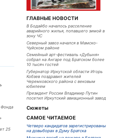
ГЛАВНЫЕ НОВОСТИ
В Бодайбо началось расселение
аварийного жилья, попавшего зимой в
зону ЧС
Северный завоз начался в Мамско-
Чуйском районе
Семейный арт-фестиваль «Дубыня»
собрал на Ангаре под Братском более
10 тысяч гостей
Губернатор Иркутской области Игорь
Кобзев поздравил жителей
Черемховского района с вековым
ь
юбилеем
Президент России Владимир Путин
посетил Иркутский авиационный завод
е Фонда
Сюжеты
САМОЕ ЧИТАЕМОЕ
»
Четверо кандидатов зарегистрированы
ет 25
на довыборах в Думу Братска
Мужчина погиб на пожаре в Братске