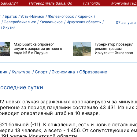
Байкал24
Путеводитель Baikal Go
Глагол38
Монголия Гид
т
Братск
Усть-Илимск
Железногорск
Киренск
Северобайкальск
Казачинское
Иркутская область
07 августа
Якутия
Мэр Братска опроверг
Губернатор проверил
слухи о закрытии детского
ремонт трассы
сада № 5 в Падуне
Иркутск — Жигалово
вия
Культура
Спорт
Экономика
Образование
последние сутки
62 новых случая зараженных коронавирусом за минув
регионе за период пандемии составило 43 431. Из них 
риводит оперативный штаб на 10 января.
21 больной (-11). К сожалению, есть и новые летальны
ерли 13 человек, а всего - 1 456. От сопутствующих е
 191 житель Иркутской области.