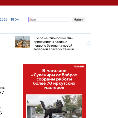
 2026
18:04
В Усолье-Сибирском Эн+
Гендирек
приступила к заливке
авиазаво
первого бетона на новой
трудовом
тепловой электростанции
привет о
шие
37
е
му