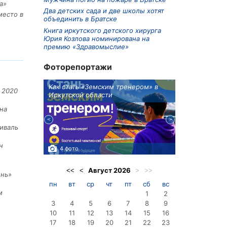
а»
Два детских сада и две школы хотят
место в
объединить в Братске
Книга иркутского детского хирурга
Юрия Козлова номинирована на
премию «Здравомыслие»
Фоторепортажи
ионов
Как стать «Земским тренером» в
Три охотника
 2020
Иркутской области
в Киренском 
едприятие
на
иваль
н
4 фото
3 фото
Август
2026
<<
<
>
>>
ень»
пн
вт
ср
чт
пт
сб
вс
м
1
2
3
4
5
6
7
8
9
10
11
12
13
14
15
16
17
18
19
20
21
22
23