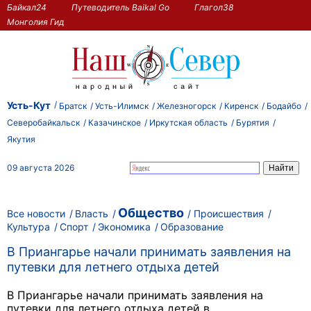
Байкал24
Путеводитель Baikal Go
Глагол38
Монголия Гид
Усть-Кут
Братск
Усть-Илимск
Железногорск
Киренск
Бодайбо
Северобайкальск
Казачинское
Иркутская область
Бурятия
Якутия
09 августа 2026
Общество
Все новости
Власть
Происшествия
Культура
Спорт
Экономика
Образование
В Приангарье начали принимать заявления на
путевки для летнего отдыха детей
В Приангарье начали принимать заявления на
путевки для летнего отдыха детей в