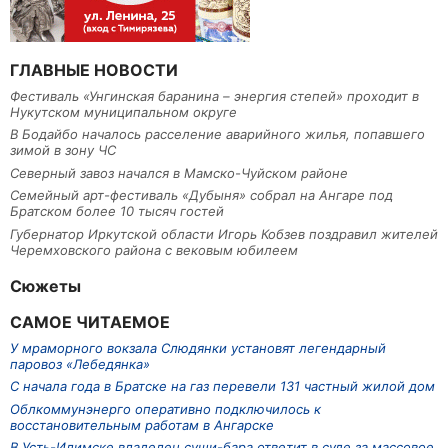
ГЛАВНЫЕ НОВОСТИ
Фестиваль «Унгинская баранина – энергия степей» проходит в
Нукутском муниципальном округе
В Бодайбо началось расселение аварийного жилья, попавшего
зимой в зону ЧС
Северный завоз начался в Мамско-Чуйском районе
Семейный арт-фестиваль «Дубыня» собрал на Ангаре под
Братском более 10 тысяч гостей
Губернатор Иркутской области Игорь Кобзев поздравил жителей
Черемховского района с вековым юбилеем
Сюжеты
САМОЕ ЧИТАЕМОЕ
У мраморного вокзала Слюдянки установят легендарный
паровоз «Лебедянка»
С начала года в Братске на газ перевели 131 частный жилой дом
Облкоммунэнерго оперативно подключилось к
восстановительным работам в Ангарске
В Усть-Илимске владелец суши-бара ответит в суде за массовое