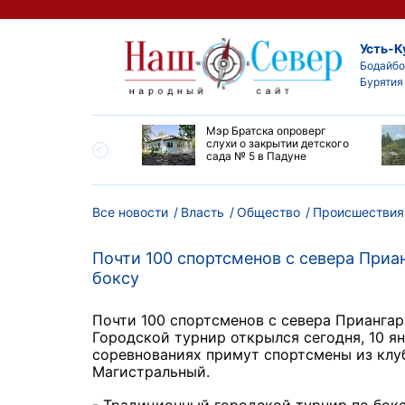
Усть-К
Бодайбо
Бурятия
утской области
Мэр Братска опроверг
ают дороги до
слухи о закрытии детского
ска
сада № 5 в Падуне
Все новости
Власть
Общество
Происшествия
Почти 100 спортсменов с севера Приан
боксу
Почти 100 спортсменов с севера Приангарь
Городской турнир открылся сегодня, 10 ян
соревнованиях примут спортсмены из клуб
Магистральный.