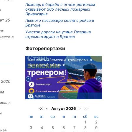
Помощь в борьбе с огнем регионам
оказывают 365 лесных пожарных
»
Приангарья
ет 25
Пьяного пассажира сняли с рейса в
Братске
а»
Участок дороги на улице Гагарина
отремонтируют в Братске
место в
Фоторепортажи
ионов
Как стать «Земским тренером» в
Три охотника
Иркутской области
в Киренском 
едприятие
 2020
на
4 фото
3 фото
иваль
Август
2026
<<
<
>
>>
н
пн
вт
ср
чт
пт
сб
вс
1
2
3
4
5
6
7
8
9
ень»