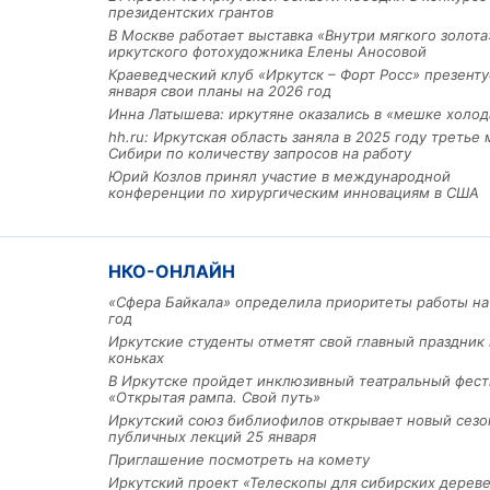
президентских грантов
В Москве работает выставка «Внутри мягкого золота
иркутского фотохудожника Елены Аносовой
Краеведческий клуб «Иркутск – Форт Росс» презенту
января свои планы на 2026 год
Инна Латышева: иркутяне оказались в «мешке холод
hh.ru: Иркутская область заняла в 2025 году третье 
Сибири по количеству запросов на работу
Юрий Козлов принял участие в международной
конференции по хирургическим инновациям в США
Льготный заём в 9 милл
рублей получит
машиностроительное пр
НКО-ОНЛАЙН
из Иркутской области
«Сфера Байкала» определила приоритеты работы на
год
Иркутские студенты отметят свой главный праздник 
3 фото
коньках
В Иркутске пройдет инклюзивный театральный фест
«Открытая рампа. Свой путь»
Иркутский союз библиофилов открывает новый сезо
публичных лекций 25 января
Приглашение посмотреть на комету
Иркутский проект «Телескопы для сибирских дерев