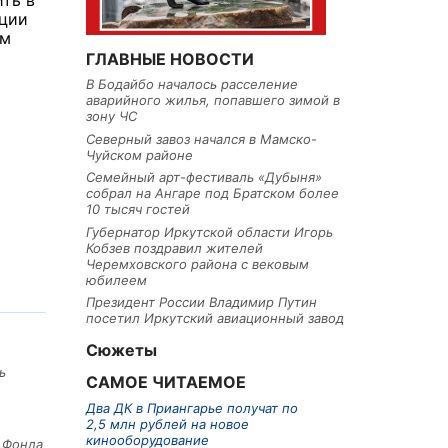
ть в
ации
ем
ГЛАВНЫЕ НОВОСТИ
В Бодайбо началось расселение
аварийного жилья, попавшего зимой в
зону ЧС
Северный завоз начался в Мамско-
Чуйском районе
Семейный арт-фестиваль «Дубыня»
собрал на Ангаре под Братском более
10 тысяч гостей
Губернатор Иркутской области Игорь
Кобзев поздравил жителей
Черемховского района с вековым
юбилеем
Президент России Владимир Путин
посетил Иркутский авиационный завод
Сюжеты
ь
САМОЕ ЧИТАЕМОЕ
Два ДК в Приангарье получат по
2,5 млн рублей на новое
кинооборудование
е Фонда