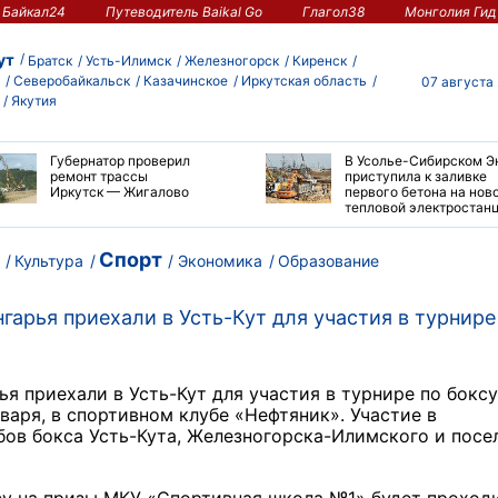
Байкал24
Путеводитель Baikal Go
Глагол38
Монголия Гид
ут
Братск
Усть-Илимск
Железногорск
Киренск
Северобайкальск
Казачинское
Иркутская область
07 августа
Якутия
Губернатор проверил
В Усолье-Сибирском Э
ремонт трассы
приступила к заливке
Иркутск — Жигалово
первого бетона на нов
тепловой электростан
Спорт
Культура
Экономика
Образование
гарья приехали в Усть-Кут для участия в турнире
я приехали в Усть-Кут для участия в турнире по боксу
варя, в спортивном клубе «Нефтяник». Участие в
ов бокса Усть-Кута, Железногорска-Илимского и посе