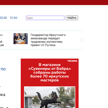
 2026
12:30
н+
Гендиректор Иркутского
Иркутски
авиазавода передал
подтверд
ой
трудовому коллективу
уровень 
ции
привет от Путина
США
 по
.
лка