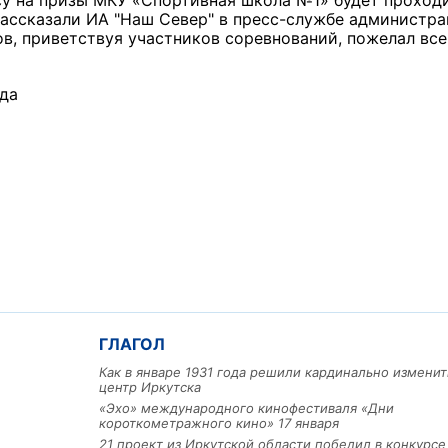
су на призы МКУ «Спортивная школа №1» будет проходи
- рассказали ИА "Наш Север" в пресс-службе администр
ров, приветствуя участников соревнований, пожелал вс
да
ГЛАГОЛ
Как в январе 1931 года решили кардинально изменит
центр Иркутска
«Эхо» международного кинофестиваля «Дни
короткометражного кино» 17 января
21 проект из Иркутской области победил в конкурс