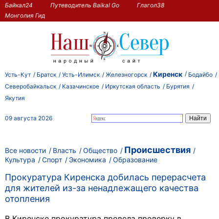
Байкал24
Путеводитель Baikal Go
Глагол38
Монголия Гид
Киренск
Усть-Кут
Братск
Усть-Илимск
Железногорск
Бодайбо
Северобайкальск
Казачинское
Иркутская область
Бурятия
Якутия
09 августа 2026
Происшествия
Все новости
Власть
Общество
Культура
Спорт
Экономика
Образование
Прокуратура Киренска добилась перерасчета
для жителей из-за ненадлежащего качества
отопления
В Киренске прокуратура провела проверку в