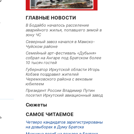
ю
ГЛАВНЫЕ НОВОСТИ
е
В Бодайбо началось расселение
аварийного жилья, попавшего зимой в
зону ЧС
Северный завоз начался в Мамско-
Чуйском районе
Семейный арт-фестиваль «Дубыня»
собрал на Ангаре под Братском более
10 тысяч гостей
Губернатор Иркутской области Игорь
Кобзев поздравил жителей
Черемховского района с вековым
юбилеем
Президент России Владимир Путин
посетил Иркутский авиационный завод
Сюжеты
САМОЕ ЧИТАЕМОЕ
ь
Четверо кандидатов зарегистрированы
на довыборах в Думу Братска
Мужчина погиб на пожаре в Братске