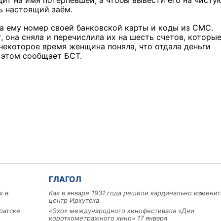
дит на имя потерпевшей, а чтобы вывести его на чисту
ь настоящий заём.
а ему номер своей банковской карты и коды из СМС.
, она сняла и перечислила их на шесть счетов, которы
некоторое время женщина поняла, что отдала деньги
 этом сообщает БСТ.
ГЛАГОЛ
х в
Как в январе 1931 года решили кардинально изменит
центр Иркутска
ратске
«Эхо» международного кинофестиваля «Дни
короткометражного кино» 17 января