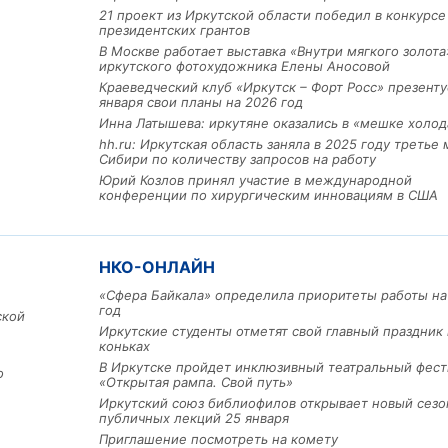
21 проект из Иркутской области победил в конкурс
президентских грантов
В Москве работает выставка «Внутри мягкого золота
иркутского фотохудожника Елены Аносовой
Краеведческий клуб «Иркутск – Форт Росс» презенту
января свои планы на 2026 год
Инна Латышева: иркутяне оказались в «мешке холод
hh.ru: Иркутская область заняла в 2025 году третье 
Сибири по количеству запросов на работу
Льготный заём в 9 милл
Юрий Козлов принял участие в международной
рублей получит
конференции по хирургическим инновациям в США
машиностроительное пр
из Иркутской области
НКО-ОНЛАЙН
3 фото
«Сфера Байкала» определила приоритеты работы на
год
ской
Иркутские студенты отметят свой главный праздник 
коньках
В Иркутске пройдет инклюзивный театральный фест
о
«Открытая рампа. Свой путь»
Иркутский союз библиофилов открывает новый сезо
публичных лекций 25 января
Приглашение посмотреть на комету