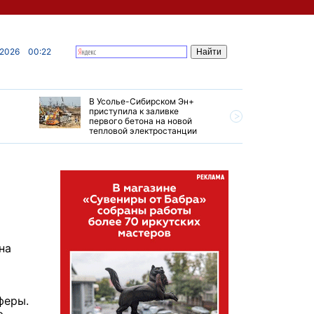
 2026
00:22
В Усолье-Сибирском Эн+
Гендирек
приступила к заливке
авиазаво
первого бетона на новой
трудовом
тепловой электростанции
привет о
на
феры.