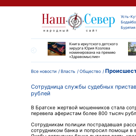
Усть-Ку
Бодайбо
Бурятия
ие забеги и взрослые
Книга иркутского детского
ы большой эстафеты
хирурга Юрия Козлова
олюса»
номинирована на премию
«Здравомыслие»
Происшест
Все новости
Власть
Общество
Сотрудница службы судебных пристав
рублей
В Братске жертвой мошенников стала сот
перевела аферистам более 800 тысяч рубле
Сотрудникам полиции пострадавшая расска
сотрудником банка и попросил помощи в 