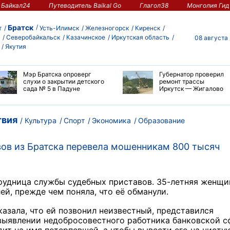
Байкал24
Путеводитель Baikal Go
Глагол38
Монголия Гид
Братск
т
Усть-Илимск
Железногорск
Киренск
Северобайкальск
Казачинское
Иркутская область
08 августа
Якутия
Мэр Братска опроверг
Губернатор проверил
слухи о закрытии детского
ремонт трассы
сада № 5 в Падуне
Иркутск — Жигалово
вия
Культура
Спорт
Экономика
Образование
ов из Братска перевела мошенникам 800 тысяч
рудница службы судебных приставов. 35-летняя женщи
й, прежде чем поняла, что её обманули.
зала, что ей позвонил неизвестный, представился
выявлении недобросовестного работника банковской с