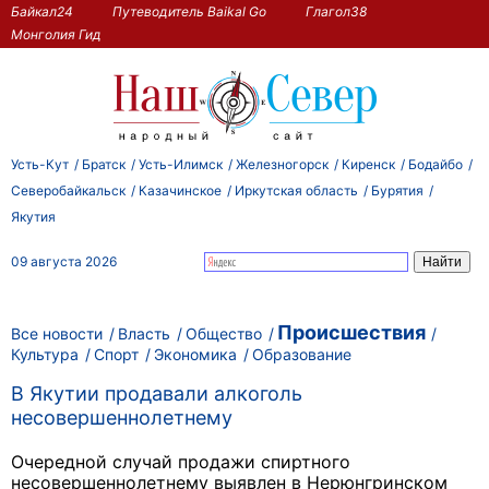
Байкал24
Путеводитель Baikal Go
Глагол38
Монголия Гид
Усть-Кут
Братск
Усть-Илимск
Железногорск
Киренск
Бодайбо
Северобайкальск
Казачинское
Иркутская область
Бурятия
Якутия
09 августа 2026
Происшествия
Все новости
Власть
Общество
Культура
Спорт
Экономика
Образование
В Якутии продавали алкоголь
несовершеннолетнему
Очередной случай продажи спиртного
несовершеннолетнему выявлен в Нерюнгринском