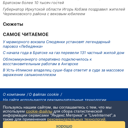
Братском более 10 тысяч гостей
Губернатор Иркутской области Игорь Кобзев поздравил жителей
Черемховского района с вековым юбилеем
Сюжеты
САМОЕ ЧИТАЕМОЕ
У мраморного вокзала Слюдянки установят легендарный
паровоз «Лебедянка»
С начала года в Братске на газ перевели 131 частный жилой дом
Облкоммунэнерго оперативно подключилось к
восстановительным работам в Ангарске
В Усть-Илимске владелец суши-бара ответит в суде за массовое
заражение сальмонеллезом
О компании
О файлах cookie
На сайте используются рекомендательные технологии
Пользуясь нашим сайтом, вы соглашаетесь с тем, что мы
На сайте размещаются материалы ИА «Наш Север». Все права охраняются
законом.
используем
cookie-файлы
для сбора статистической
При использовании материалов агентства на других сайтах, обязательна
информации сервисами "Яндекс.Метрика" и "LiveInternet",а
гиперссылка.
также для применения
рекомендательных технологий
.
16+
хорошо