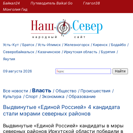
Байкал24
Путеводитель Baikal Go
Глагол38
Монголия Гид
Усть-Кут
Братск
Усть-Илимск
Железногорск
Киренск
Бодайбо
Северобайкальск
Казачинское
Иркутская область
Бурятия
Якутия
09 августа 2026
Власть
Все новости
Общество
Происшествия
Культура
Спорт
Экономика
Образование
Выдвинутые «Единой Россией» 4 кандидата
стали мэрами северных районов
Выдвинутые «Единой Россией» кандидаты в мэры
северных районов Иркутской области победили в