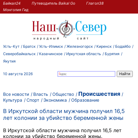
Байкал24
Путеводитель Baikal Go
Глагол38
Монголия Гид
Усть-Кут
Братск
Усть-Илимск
Железногорск
Киренск
Бодайбо
Северобайкальск
Казачинское
Иркутская область
Бурятия
Якутия
10 августа 2026
Происшествия
Все новости
Власть
Общество
Культура
Спорт
Экономика
Образование
В Иркутской области мужчина получил 16,5
лет колонии за убийство беременной жены
В Иркутской области мужчина получил 16,5 лет
колонии за убийство беременной жены.