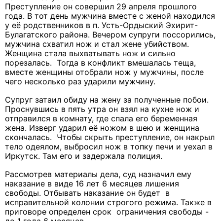
Преступление он совершил 29 апреля прошлого
года. В тот день мужчина вместе с женой находился
у её родственников в п. Усть-Ордыский Эхирит-
Булагатского района. Вечером супруги поссорились,
мужчина схватил нож и стал жене убийством.
Женщина стала выхватывать нож и сильно
порезалась. Тогда в конфликт вмешалась теща,
вместе женщины отобрали нож у мужчины, после
чего несколько раз ударили мужчину.
Супруг затаил обиду на жену за полученные побои.
Проснувшись в пять утра он взял на кухне нож и
отправился в комнату, где спала его беременная
жена. Изверг ударил её ножом в шею и женщина
скончалась. Чтобы скрыть преступление, он накрыл
тело одеялом, выбросил нож в топку печи и уехал в
Иркутск. Там его и задержала полиция.
Рассмотрев материалы дела, суд назначил ему
наказание в виде 16 лет 6 месяцев лишения
свободы. Отбывать наказание он будет в
исправительной колонии строгого режима. Также в
приговоре определен срок ограничения свободы -