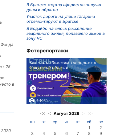
В Братске жертва аферистов получит
деньги обратно
Участок дороги на улице Гагарина
отремонтируют в Братске
ь
В Бодайбо началось расселение
аварийного жилья, попавшего зимой в
зону ЧС
е Фонда
Фоторепортажи
»
ионов
Как стать «Земским тренером» в
Три охотника
ет 25
Иркутской области
в Киренском 
едприятие
а»
место в
4 фото
3 фото
Август
2026
<<
<
>
>>
пн
вт
ср
чт
пт
сб
вс
1
2
 2020
3
4
5
6
7
8
9