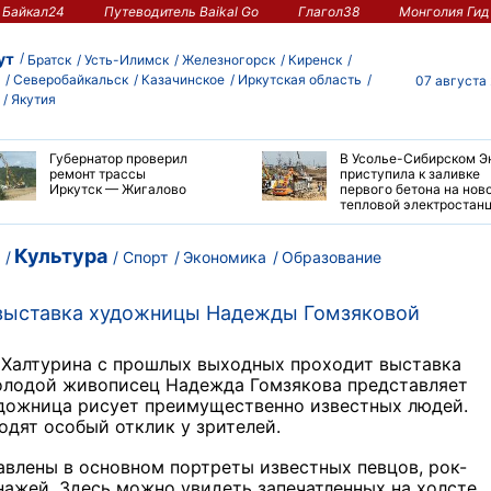
Байкал24
Путеводитель Baikal Go
Глагол38
Монголия Гид
ут
Братск
Усть-Илимск
Железногорск
Киренск
Северобайкальск
Казачинское
Иркутская область
07 августа
Якутия
Губернатор проверил
В Усолье-Сибирском Э
ремонт трассы
приступила к заливке
Иркутск — Жигалово
первого бетона на нов
тепловой электростан
Культура
Спорт
Экономика
Образование
 выставка художницы Надежды Гомзяковой
 Халтурина с прошлых выходных проходит выставка
молодой живописец Надежда Гомзякова представляет
Художница рисует преимущественно известных людей.
одят особый отклик у зрителей.
влены в основном портреты известных певцов, рок-
нажей. Здесь можно увидеть запечатленных на холсте