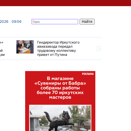
 2026
09:06
н+
Гендиректор Иркутского
Иркутски
авиазавода передал
подтверд
ой
трудовому коллективу
уровень 
ции
привет от Путина
США