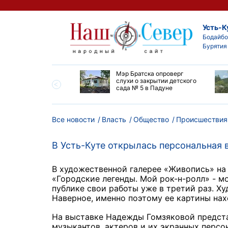
Усть-К
Бодайбо
Бурятия
утской области
Мэр Братска опроверг
ают дороги до
слухи о закрытии детского
ска
сада № 5 в Падуне
Все новости
Власть
Общество
Происшествия
В Усть-Куте открылась персональная
В художественной галерее «Живопись» на
«Городские легенды. Мой рок-н-ролл» - 
публике свои работы уже в третий раз. 
Наверное, именно поэтому ее картины нах
На выставке Надежды Гомзяковой предста
музыкантов, актеров и их экранных персо