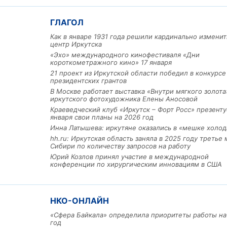
ГЛАГОЛ
Как в январе 1931 года решили кардинально изменит
центр Иркутска
«Эхо» международного кинофестиваля «Дни
короткометражного кино» 17 января
21 проект из Иркутской области победил в конкурс
президентских грантов
В Москве работает выставка «Внутри мягкого золота
иркутского фотохудожника Елены Аносовой
Льготный заём в 9 милл
Краеведческий клуб «Иркутск – Форт Росс» презенту
рублей получит
января свои планы на 2026 год
машиностроительное пр
из Иркутской области
Инна Латышева: иркутяне оказались в «мешке холод
hh.ru: Иркутская область заняла в 2025 году третье 
Сибири по количеству запросов на работу
Юрий Козлов принял участие в международной
конференции по хирургическим инновациям в США
3 фото
НКО-ОНЛАЙН
«Сфера Байкала» определила приоритеты работы на
год