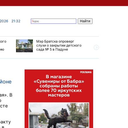
 2026
21:32
кого
Мэр Братска опроверг
Губернат
слухи о закрытии детского
ремонт т
мию
сада № 5 в Падуне
Иркутск 
айоне
ая». В
о
есте
факту
 в