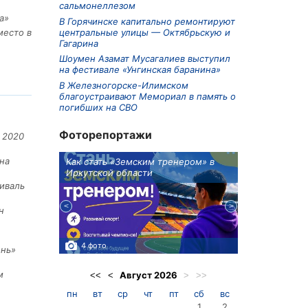
сальмонеллезом
а»
В Горячинске капитально ремонтируют
центральные улицы — Октябрьскую и
место в
Гагарина
Шоумен Азамат Мусагалиев выступил
на фестивале «Унгинская баранина»
В Железногорске-Илимском
благоустраивают Мемориал в память о
погибших на СВО
Фоторепортажи
 2020
на
ионов
Как стать «Земским тренером» в
Три охотника
Иркутской области
в Киренском 
едприятие
иваль
н
4 фото
3 фото
ень»
м
Август
2026
<<
<
>
>>
пн
вт
ср
чт
пт
сб
вс
1
2