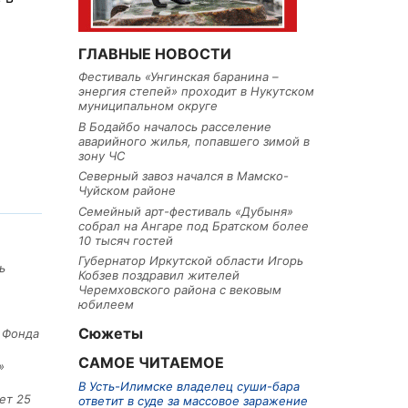
ГЛАВНЫЕ НОВОСТИ
Фестиваль «Унгинская баранина –
энергия степей» проходит в Нукутском
муниципальном округе
В Бодайбо началось расселение
аварийного жилья, попавшего зимой в
зону ЧС
Северный завоз начался в Мамско-
Чуйском районе
Семейный арт-фестиваль «Дубыня»
собрал на Ангаре под Братском более
10 тысяч гостей
Губернатор Иркутской области Игорь
ь
Кобзев поздравил жителей
Черемховского района с вековым
юбилеем
Сюжеты
е Фонда
САМОЕ ЧИТАЕМОЕ
»
В Усть-Илимске владелец суши-бара
ет 25
ответит в суде за массовое заражение