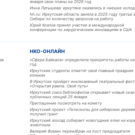
января свои планы на 2026 год
Инна Латышева: иркутяне оказались в «мешке холод
hh.ru: Иркутская область заняла в 2025 году третье 
Сибири по количеству запросов на работу
Юрий Козлов принял участие в международной
конференции по хирургическим инновациям в США
НКО-ОНЛАЙН
за
«Сфера Байкала» определила приоритеты работы на
год
Иркутские студенты отметят свой главный праздник 
Льготный заём в 9 милл
коньках
рублей получит
машиностроительное пр
В Иркутске пройдет инклюзивный театральный фест
из Иркутской области
«Открытая рампа. Свой путь»
Иркутский союз библиофилов открывает новый сезо
публичных лекций 25 января
Приглашение посмотреть на комету
3 фото
Иркутский проект «Телескопы для сибирских дерев
получил грант
Иркутский зоосад собирает новогодние елки на кор
животным
Валерий Фомин переизбран на пост председателя