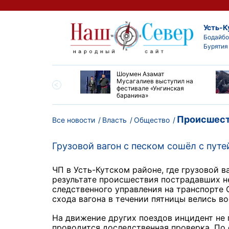
Усть-К
Бодайбо
Бурятия
ские детские хирурги
Шоумен Азамат
ердили свой высокий
Мусагалиев выступил на
нь на конгрессе в
фестивале «Унгинская
баранина»
Происшест
Все новости
Власть
Общество
Грузовой вагон с песком сошёл с путе
ЧП в Усть-Кутском районе, где грузовой в
результате происшествия пострадавших н
следственного управления на транспорте
схода вагона в течении пятницы велись в
На движение других поездов инцидент не 
проводится доследственная проверка. По 