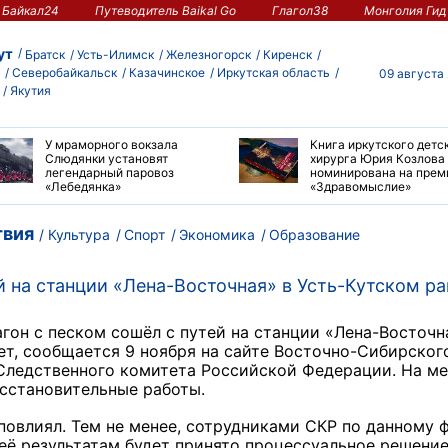
Байкал24
Путеводитель Baikal Go
Глагол38
Монголия Гид
ут
Братск
Усть-Илимск
Железногорск
Киренск
Северобайкальск
Казачинское
Иркутская область
09 августа
Якутия
У мраморного вокзала
Книга иркутского детс
Слюдянки установят
хирурга Юрия Козлова
легендарный паровоз
номинирована на пре
«Лебедянка»
«Здравомыслие»
вия
Культура
Спорт
Экономика
Образование
й на станции «Лена-Восточная» в Усть-Кутском р
агон с песком сошёл с путей на станции «Лена-Восточн
ет, сообщается 9 ноября на сайте Восточно-Сибирског
 Следственного комитета Российской Федерации. На м
осстановительные работы.
повлиял. Тем не менее, сотрудниками СКР по данному 
её результатам будет принято процессуальное решение