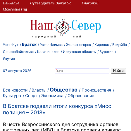
Байкал24
Путеводитель Baikal Go
Глагол38
Монголия Гид
Братск
Усть-Кут
Усть-Илимск
Железногорск
Киренск
Бодайбо
Северобайкальск
Казачинское
Иркутская область
Бурятия
Якутия
07 августа 2026
Общество
Все новости
Власть
Происшествия
Культура
Спорт
Экономика
Образование
В Братске подвели итоги конкурса «Мисс
полиция – 2018»
В честь Всероссийского дня сотрудника органов
внутренних дел (МВД) в Братске провели конкурс