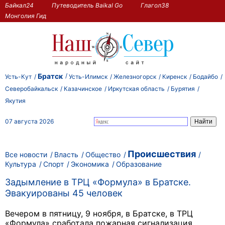
Байкал24
Путеводитель Baikal Go
Глагол38
Монголия Гид
Братск
Усть-Кут
Усть-Илимск
Железногорск
Киренск
Бодайбо
Северобайкальск
Казачинское
Иркутская область
Бурятия
Якутия
07 августа 2026
Происшествия
Все новости
Власть
Общество
Культура
Спорт
Экономика
Образование
Задымление в ТРЦ «Формула» в Братске.
Эвакуированы 45 человек
Вечером в пятницу, 9 ноября, в Братске, в ТРЦ
«Формула» сработала пожарная сигнализация.