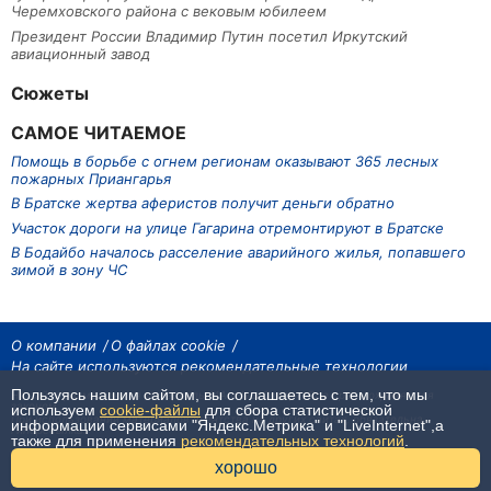
Черемховского района с вековым юбилеем
Президент России Владимир Путин посетил Иркутский
авиационный завод
Сюжеты
САМОЕ ЧИТАЕМОЕ
Помощь в борьбе с огнем регионам оказывают 365 лесных
пожарных Приангарья
В Братске жертва аферистов получит деньги обратно
Участок дороги на улице Гагарина отремонтируют в Братске
В Бодайбо началось расселение аварийного жилья, попавшего
зимой в зону ЧС
О компании
О файлах cookie
На сайте используются рекомендательные технологии
Пользуясь нашим сайтом, вы соглашаетесь с тем, что мы
На сайте размещаются материалы ИА «Наш Север». Все права охраняются
законом.
используем
cookie-файлы
для сбора статистической
При использовании материалов агентства на других сайтах, обязательна
информации сервисами "Яндекс.Метрика" и "LiveInternet",а
гиперссылка.
также для применения
рекомендательных технологий
.
16+
хорошо