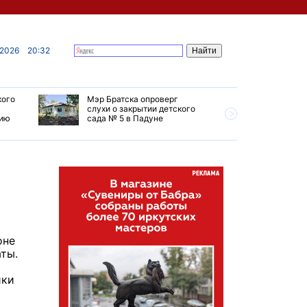
 2026
20:32
кого
Мэр Братска опроверг
Губернат
слухи о закрытии детского
ремонт т
мию
сада № 5 в Падуне
Иркутск 
оне
ты.
ики