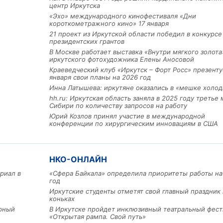
центр Иркутска
«Эхо» международного кинофестиваля «Дни
короткометражного кино» 17 января
21 проект из Иркутской области победил в конкурс
президентских грантов
В Москве работает выставка «Внутри мягкого золота
иркутского фотохудожника Елены Аносовой
Краеведческий клуб «Иркутск – Форт Росс» презенту
января свои планы на 2026 год
Инна Латышева: иркутяне оказались в «мешке холод
hh.ru: Иркутская область заняла в 2025 году третье 
Сибири по количеству запросов на работу
Юрий Козлов принял участие в международной
Льготный заём в 9 милл
конференции по хирургическим инновациям в США
рублей получит
машиностроительное пр
из Иркутской области
НКО-ОНЛАЙН
риал в
«Сфера Байкала» определила приоритеты работы на
3 фото
год
Иркутские студенты отметят свой главный праздник 
коньках
арный
В Иркутске пройдет инклюзивный театральный фест
«Открытая рампа. Свой путь»