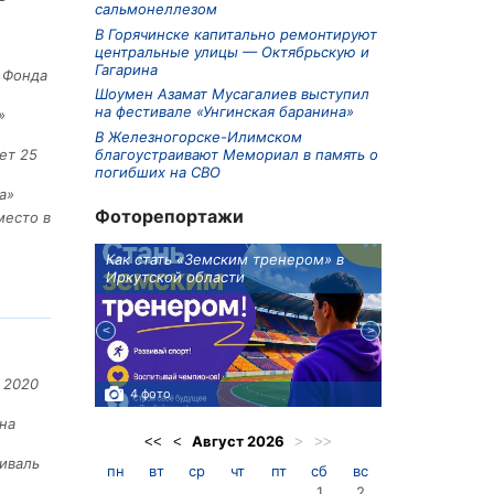
сальмонеллезом
В Горячинске капитально ремонтируют
центральные улицы — Октябрьскую и
Гагарина
е Фонда
Шоумен Азамат Мусагалиев выступил
на фестивале «Унгинская баранина»
»
В Железногорске-Илимском
благоустраивают Мемориал в память о
ет 25
погибших на СВО
а»
Фоторепортажи
место в
ионов
Как стать «Земским тренером» в
Три охотника
Иркутской области
в Киренском 
едприятие
 2020
4 фото
3 фото
на
Август
2026
<<
<
>
>>
иваль
пн
вт
ср
чт
пт
сб
вс
1
2