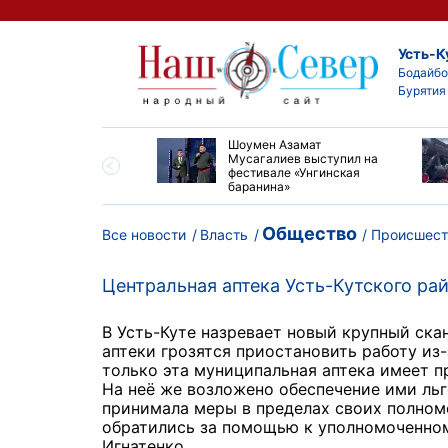
Усть-К
Бодайбо
Бурятия
ские детские хирурги
Шоумен Азамат
ердили свой высокий
Мусагалиев выступил на
нь на конгрессе в
фестивале «Унгинская
баранина»
Общество
Все новости
Власть
Происшест
Центральная аптека Усть-Кутского ра
В Усть-Куте назревает новый крупный ска
аптеки грозятся приостановить работу из-
только эта муниципальная аптека имеет п
На неё же возложено обеспечение ими ль
принимала меры в пределах своих полномо
обратились за помощью к уполномоченном
Игнатенко.