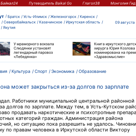
Байкал24
Путеводитель Baikal Go
Глагол38
Монголия Гид
ут
Братск
Усть-Илимск
Железногорск
Киренск
Северобайкальск
Казачинское
Иркутская область
09 августа
Якутия
У мраморного вокзала
Книга иркутского детс
Слюдянки установят
хирурга Юрия Козлова
легендарный паровоз
номинирована на пре
«Лебедянка»
«Здравомыслие»
вия
Культура
Спорт
Экономика
Образование
йона может закрыться из-за долгов по зарплате
ндал. Работники муниципальной центральной районной
за долгов по зарплате. Между тем, в Усть-Кутском рай
раво продавать наркотические и психотропные препара
готных категорий граждан. Администрация района
чий, но ситуацию пока разрешить не удалось. Чиновн
у по правам человека в Иркутской области Виктору