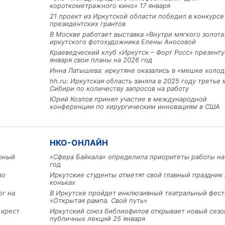
короткометражного кино» 17 января
21 проект из Иркутской области победил в конкурс
президентских грантов
В Москве работает выставка «Внутри мягкого золота
иркутского фотохудожника Елены Аносовой
Краеведческий клуб «Иркутск – Форт Росс» презенту
января свои планы на 2026 год
Инна Латышева: иркутяне оказались в «мешке холод
hh.ru: Иркутская область заняла в 2025 году третье 
Сибири по количеству запросов на работу
Юрий Козлов принял участие в международной
конференции по хирургическим инновациям в США
Льготный заём в 9 милл
рублей получит
машиностроительное пр
НКО-ОНЛАЙН
из Иркутской области
арный
«Сфера Байкала» определила приоритеты работы на
год
во
Иркутские студенты отметят свой главный праздник 
3 фото
коньках
ог на
В Иркутске пройдет инклюзивный театральный фест
«Открытая рампа. Свой путь»
 крест
Иркутский союз библиофилов открывает новый сезо
публичных лекций 25 января