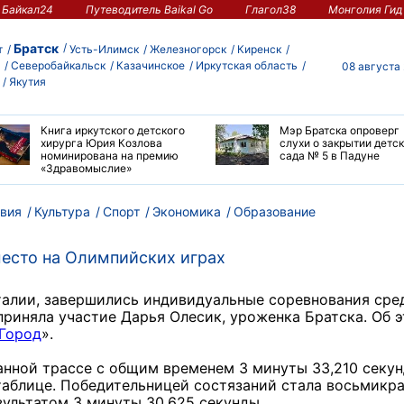
Байкал24
Путеводитель Baikal Go
Глагол38
Монголия Гид
Братск
т
Усть-Илимск
Железногорск
Киренск
Северобайкальск
Казачинское
Иркутская область
08 августа
Якутия
Книга иркутского детского
Мэр Братска опроверг
хирурга Юрия Козлова
слухи о закрытии детс
номинирована на премию
сада № 5 в Падуне
«Здравомыслие»
вия
Культура
Спорт
Экономика
Образование
место на Олимпийских играх
талии, завершились индивидуальные соревнования сре
приняла участие Дарья Олесик, уроженка Братска. Об 
 Город
».
анной трассе с общим временем 3 минуты 33,210 секун
 таблице. Победительницей состязаний стала восьмикр
зультатом 3 минуты 30,625 секунды.