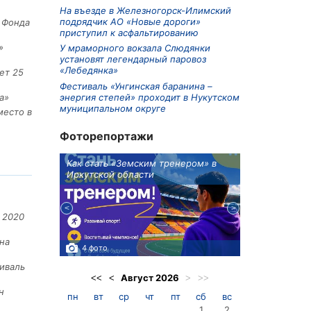
На въезде в Железногорск-Илимский
подрядчик АО «Новые дороги»
е Фонда
приступил к асфальтированию
»
У мраморного вокзала Слюдянки
установят легендарный паровоз
«Лебедянка»
ет 25
Фестиваль «Унгинская баранина –
энергия степей» проходит в Нукутском
а»
муниципальном округе
место в
Фоторепортажи
ионов
Как стать «Земским тренером» в
Три охотника
Иркутской области
в Киренском 
едприятие
 2020
на
4 фото
3 фото
иваль
Август
2026
<<
<
>
>>
н
пн
вт
ср
чт
пт
сб
вс
1
2