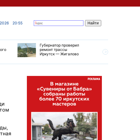
 2026
20:55
Губернатор проверил
В Усолье
кого
ремонт трассы
приступи
Иркутск — Жигалово
первого 
тепловой
ди
этом
ды,
атная