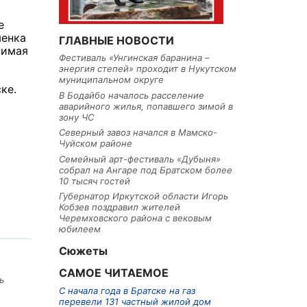
е
менка
ГЛАВНЫЕ НОВОСТИ
нимая
Фестиваль «Унгинская баранина –
энергия степей» проходит в Нукутском
муниципальном округе
ке.
В Бодайбо началось расселение
аварийного жилья, попавшего зимой в
зону ЧС
Северный завоз начался в Мамско-
Чуйском районе
Семейный арт-фестиваль «Дубыня»
собрал на Ангаре под Братском более
10 тысяч гостей
Губернатор Иркутской области Игорь
Кобзев поздравил жителей
Черемховского района с вековым
юбилеем
Сюжеты
САМОЕ ЧИТАЕМОЕ
ь
С начала года в Братске на газ
перевели 131 частный жилой дом