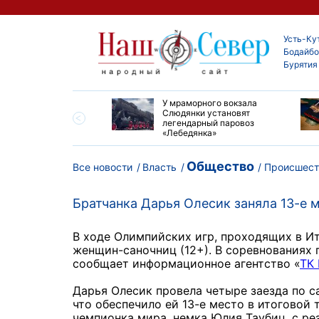
Усть-Ку
Бодайбо
Бурятия
опорту Киренска
У мраморного вокзала
 ремонт взлетно-
Слюдянки установят
очной полосы
легендарный паровоз
«Лебедянка»
Общество
Все новости
Власть
Происшест
Братчанка Дарья Олесик заняла 13-е 
В ходе Олимпийских игр, проходящих в И
женщин-саночниц (12+). В соревнованиях 
сообщает информационное агентство «
ТК
Дарья Олесик провела четыре заезда по с
что обеспечило ей 13-е место в итоговой
чемпионка мира, немка Юлия Таубиц, с ре