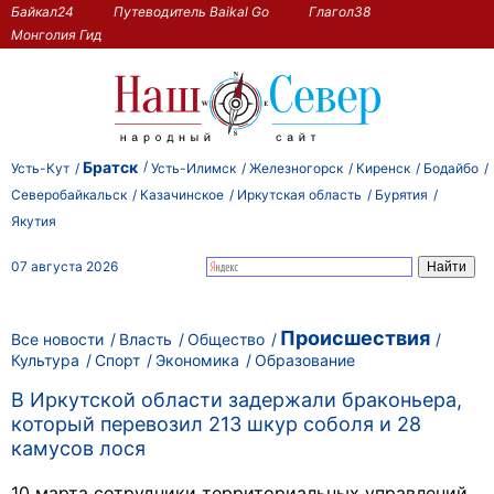
Байкал24
Путеводитель Baikal Go
Глагол38
Монголия Гид
Братск
Усть-Кут
Усть-Илимск
Железногорск
Киренск
Бодайбо
Северобайкальск
Казачинское
Иркутская область
Бурятия
Якутия
07 августа 2026
Происшествия
Все новости
Власть
Общество
Культура
Спорт
Экономика
Образование
В Иркутской области задержали браконьера,
который перевозил 213 шкур соболя и 28
камусов лося
10 марта сотрудники территориальных управлений