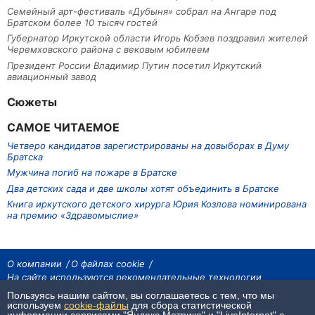
Семейный арт-фестиваль «Дубыня» собрал на Ангаре под
Братском более 10 тысяч гостей
Губернатор Иркутской области Игорь Кобзев поздравил жителей
Черемховского района с вековым юбилеем
Президент России Владимир Путин посетил Иркутский
авиационный завод
Сюжеты
САМОЕ ЧИТАЕМОЕ
Четверо кандидатов зарегистрированы на довыборах в Думу
Братска
Мужчина погиб на пожаре в Братске
Два детских сада и две школы хотят объединить в Братске
Книга иркутского детского хирурга Юрия Козлова номинирована
на премию «Здравомыслие»
О компании
О файлах cookie
На сайте используются рекомендательные технологии
Пользуясь нашим сайтом, вы соглашаетесь с тем, что мы
На сайте размещаются материалы ИА «Наш Север». Все права охраняются
законом.
используем
cookie-файлы
для сбора статистической
При использовании материалов агентства на других сайтах, обязательна