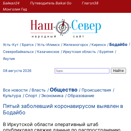
Байкал24
Путеводитель Baikal Go
Глагол38
Монголия Гид
Бодайбо
Усть-Кут
Братск
Усть-Илимск
Железногорск
Киренск
Северобайкальск
Казачинское
Иркутская область
Бурятия
Якутия
08 августа 2026
Общество
Все новости
Власть
Происшествия
Культура
Спорт
Экономика
Образование
Пятый заболевший коронавирусом выявлен в
Бодайбо
В Иркутской области оперативный штаб
опубликовал свежие данные по распространению