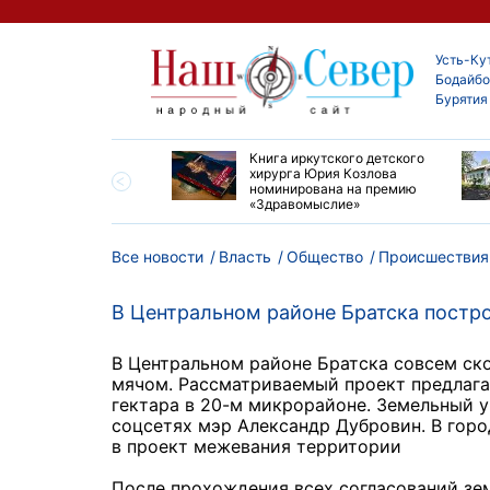
Усть-Ку
Бодайбо
Бурятия
ие забеги и взрослые
Книга иркутского детского
ы большой эстафеты
хирурга Юрия Козлова
олюса»
номинирована на премию
«Здравомыслие»
Все новости
Власть
Общество
Происшествия
В Центральном районе Братска постр
В Центральном районе Братска совсем ско
мячом. Рассматриваемый проект предлага
гектара в 20-м микрорайоне. Земельный 
соцсетях мэр Александр Дубровин. В гор
в проект межевания территории
После прохождения всех согласований зе