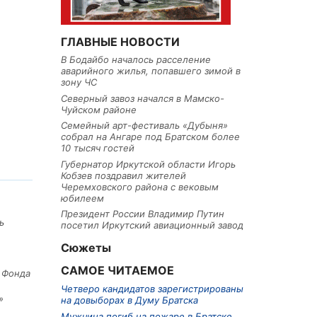
ГЛАВНЫЕ НОВОСТИ
В Бодайбо началось расселение
аварийного жилья, попавшего зимой в
зону ЧС
Северный завоз начался в Мамско-
Чуйском районе
Семейный арт-фестиваль «Дубыня»
собрал на Ангаре под Братском более
10 тысяч гостей
Губернатор Иркутской области Игорь
Кобзев поздравил жителей
Черемховского района с вековым
юбилеем
Президент России Владимир Путин
ь
посетил Иркутский авиационный завод
Сюжеты
САМОЕ ЧИТАЕМОЕ
е Фонда
Четверо кандидатов зарегистрированы
»
на довыборах в Думу Братска
Мужчина погиб на пожаре в Братске