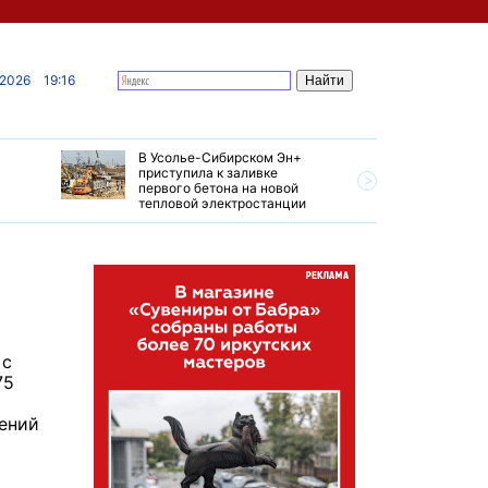
 2026
19:16
В Усолье-Сибирском Эн+
Гендирек
приступила к заливке
авиазаво
первого бетона на новой
трудовом
тепловой электростанции
привет о
 с
75
нений