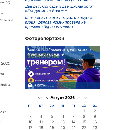
ет 25
Два детских сада и две школы хотят
объединить в Братске
а»
Книга иркутского детского хирурга
место в
Юрия Козлова номинирована на
премию «Здравомыслие»
Фоторепортажи
ионов
Как стать «Земским тренером» в
Три охотника
Иркутской области
в Киренском 
едприятие
 2020
на
иваль
4 фото
3 фото
н
Август
2026
<<
<
>
>>
пн
вт
ср
чт
пт
сб
вс
1
2
ень»
3
4
5
6
7
8
9
м
10
11
12
13
14
15
16
17
18
19
20
21
22
23