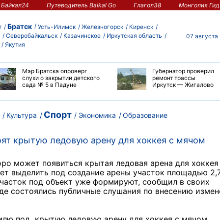
Байкал24
Путеводитель Baikal Go
Глагол38
Монголия Гид
Братск
т
Усть-Илимск
Железногорск
Киренск
Северобайкальск
Казачинское
Иркутская область
07 августа
Якутия
Мэр Братска опроверг
Губернатор проверил
слухи о закрытии детского
ремонт трассы
сада № 5 в Падуне
Иркутск — Жигалово
Спорт
Культура
Экономика
Образование
оят крытую ледовую арену для хоккея с мячом
ро может появиться крытая ледовая арена для хоккея
ет выделить под создание арены участок площадью 2,
участок под объект уже формируют, сообщил в своих
оде состоялись публичные слушания по внесению изме
млю под крытую ледовую арену для хоккея с мячом