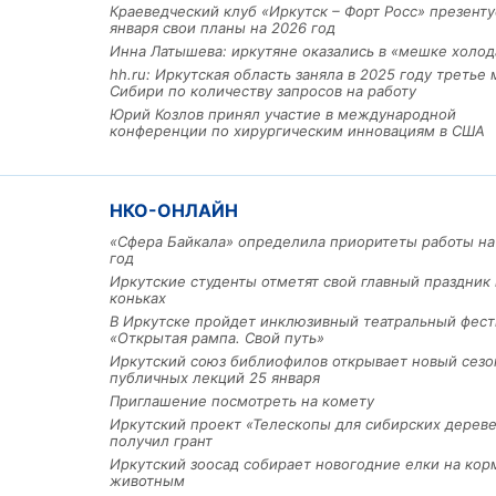
Краеведческий клуб «Иркутск – Форт Росс» презенту
января свои планы на 2026 год
Инна Латышева: иркутяне оказались в «мешке холод
hh.ru: Иркутская область заняла в 2025 году третье 
Сибири по количеству запросов на работу
Юрий Козлов принял участие в международной
конференции по хирургическим инновациям в США
Льготный заём в 9 милл
рублей получит
НКО-ОНЛАЙН
машиностроительное пр
«Сфера Байкала» определила приоритеты работы на
из Иркутской области
год
Иркутские студенты отметят свой главный праздник 
коньках
В Иркутске пройдет инклюзивный театральный фест
3 фото
«Открытая рампа. Свой путь»
Иркутский союз библиофилов открывает новый сезо
публичных лекций 25 января
Приглашение посмотреть на комету
Иркутский проект «Телескопы для сибирских дерев
получил грант
Иркутский зоосад собирает новогодние елки на кор
животным