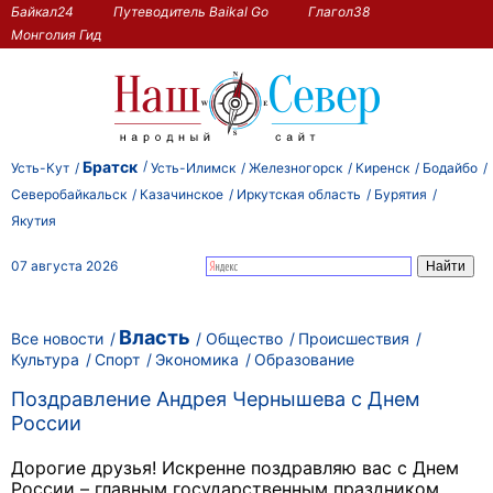
Байкал24
Путеводитель Baikal Go
Глагол38
Монголия Гид
Братск
Усть-Кут
Усть-Илимск
Железногорск
Киренск
Бодайбо
Северобайкальск
Казачинское
Иркутская область
Бурятия
Якутия
07 августа 2026
Власть
Все новости
Общество
Происшествия
Культура
Спорт
Экономика
Образование
Поздравление Андрея Чернышева с Днем
России
Дорогие друзья! Искренне поздравляю вас с Днем
России – главным государственным праздником