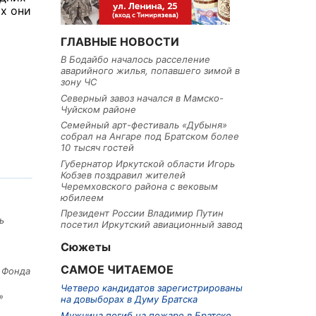
х они
ГЛАВНЫЕ НОВОСТИ
В Бодайбо началось расселение
аварийного жилья, попавшего зимой в
зону ЧС
Северный завоз начался в Мамско-
Чуйском районе
Семейный арт-фестиваль «Дубыня»
собрал на Ангаре под Братском более
10 тысяч гостей
Губернатор Иркутской области Игорь
Кобзев поздравил жителей
Черемховского района с вековым
юбилеем
Президент России Владимир Путин
ь
посетил Иркутский авиационный завод
Сюжеты
САМОЕ ЧИТАЕМОЕ
е Фонда
Четверо кандидатов зарегистрированы
»
на довыборах в Думу Братска
Мужчина погиб на пожаре в Братске