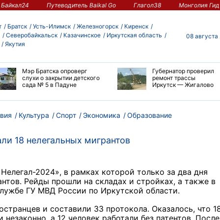
Байкал24
Путеводитель Baikal Go
Глагол38
Монголия Гид
т
Братск
Усть-Илимск
Железногорск
Киренск
Северобайкальск
Казачинское
Иркутская область
08 августа
Якутия
Мэр Братска опроверг
Губернатор проверил
слухи о закрытии детского
ремонт трассы
сада № 5 в Падуне
Иркутск — Жигалово
вия
Культура
Спорт
Экономика
Образование
али 18 нелегальных мигрантов
Нелегал-2024», в рамках которой только за два дня
нтов. Рейды прошли на складах и стройках, а также в
службе ГУ МВД России по Иркутской области.
странцев и составили 33 протокола. Оказалось, что 1
 незаконно, а 12 человек работали без патентов. Посл