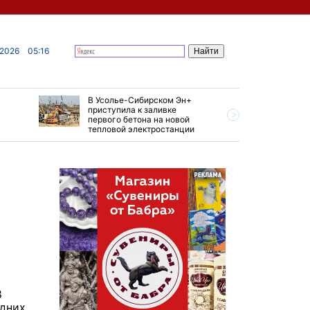
 2026
05:16
В Усолье-Сибирском Эн+
Гендирек
приступила к заливке
авиазаво
первого бетона на новой
трудовом
тепловой электростанции
привет о
8
едних