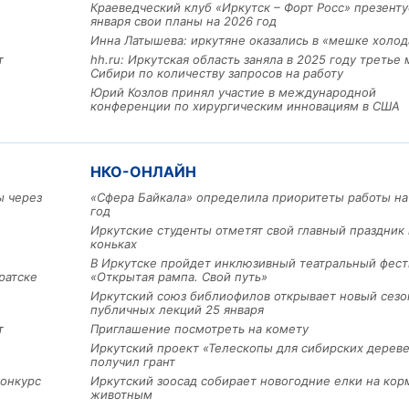
Краеведческий клуб «Иркутск – Форт Росс» презенту
января свои планы на 2026 год
Инна Латышева: иркутяне оказались в «мешке холод
т
hh.ru: Иркутская область заняла в 2025 году третье 
Сибири по количеству запросов на работу
Юрий Козлов принял участие в международной
конференции по хирургическим инновациям в США
Льготный заём в 9 милл
НКО-ОНЛАЙН
рублей получит
машиностроительное пр
ы через
«Сфера Байкала» определила приоритеты работы на
из Иркутской области
год
Иркутские студенты отметят свой главный праздник 
коньках
В Иркутске пройдет инклюзивный театральный фест
3 фото
ратске
«Открытая рампа. Свой путь»
Иркутский союз библиофилов открывает новый сезо
публичных лекций 25 января
т
Приглашение посмотреть на комету
Иркутский проект «Телескопы для сибирских дерев
получил грант
конкурс
Иркутский зоосад собирает новогодние елки на кор
животным