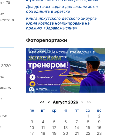
ет 25
Два детских сада и две школы хотят
объединить в Братске
а»
Книга иркутского детского хирурга
место в
Юрия Козлова номинирована на
премию «Здравомыслие»
Фоторепортажи
ионов
Как стать «Земским тренером» в
Три охотника
Иркутской области
в Киренском 
едприятие
 2020
на
иваль
4 фото
3 фото
н
Август
2026
<<
<
>
>>
пн
вт
ср
чт
пт
сб
вс
ень»
1
2
3
4
5
6
7
8
9
м
10
11
12
13
14
15
16
17
18
19
20
21
22
23