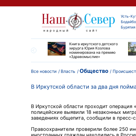
Усть-Ку
Бодайбо
Бурятия
ие забеги и взрослые
Книга иркутского детского
ы большой эстафеты
хирурга Юрия Козлова
олюса»
номинирована на премию
«Здравомыслие»
Общество
Все новости
Власть
Происшест
В Иркутской области за два дня пойм
В Иркутской области проходит операция «
полицейские выявили 18 незаконных мигра
заведениях общепита, сообщили в пресс-
Правоохранители проверили более 250 ино
иностранных граждан находились в России