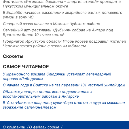
Фестиваль «Унгинская баранина – энергия степей» проходит в
Нукутском муниципальном округе
В Бодайбо началось расселение аварийного жилья, попавшего
зимой в зону ЧС
Северный завоз начался в Мамско-Чуйском районе
Семейный арт-фестиваль «Дубыня» собрал на Ангаре под
Братском более 10 тысяч гостей
Губернатор Иркутской области Игорь Кобзев поздравил жителей
Черемховского района с вековым юбилеем
Сюжеты
САМОЕ ЧИТАЕМОЕ
У мраморного вокзала Слюдянки установят легендарный
паровоз «Лебедянка»
С начала года в Братске на газ перевели 131 частный жилой дом
Облкоммунэнерго оперативно подключилось к
восстановительным работам в Ангарске
В Усть-Илимске владелец суши-бара ответит в суде за массовое
заражение сальмонеллезом
О компании
О файлах cookie