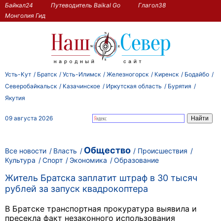
Байкал24
Путеводитель Baikal Go
Глагол38
Монголия Гид
Усть-Кут
Братск
Усть-Илимск
Железногорск
Киренск
Бодайбо
Северобайкальск
Казачинское
Иркутская область
Бурятия
Якутия
09 августа 2026
Общество
Все новости
Власть
Происшествия
Культура
Спорт
Экономика
Образование
Житель Братска заплатит штраф в 30 тысяч
рублей за запуск квадрокоптера
В Братске транспортная прокуратура выявила и
пресекла факт незаконного использования