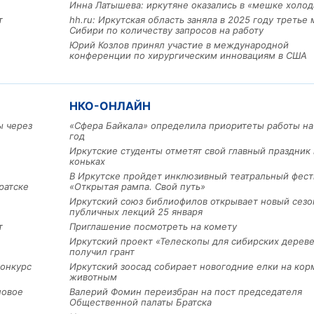
Инна Латышева: иркутяне оказались в «мешке холод
т
hh.ru: Иркутская область заняла в 2025 году третье 
Сибири по количеству запросов на работу
Юрий Козлов принял участие в международной
конференции по хирургическим инновациям в США
НКО-ОНЛАЙН
Льготный заём в 9 милл
ы через
«Сфера Байкала» определила приоритеты работы на
рублей получит
год
машиностроительное пр
Иркутские студенты отметят свой главный праздник 
из Иркутской области
коньках
В Иркутске пройдет инклюзивный театральный фест
ратске
«Открытая рампа. Свой путь»
Иркутский союз библиофилов открывает новый сезо
3 фото
публичных лекций 25 января
т
Приглашение посмотреть на комету
Иркутский проект «Телескопы для сибирских дерев
получил грант
конкурс
Иркутский зоосад собирает новогодние елки на кор
животным
новое
Валерий Фомин переизбран на пост председателя
Общественной палаты Братска