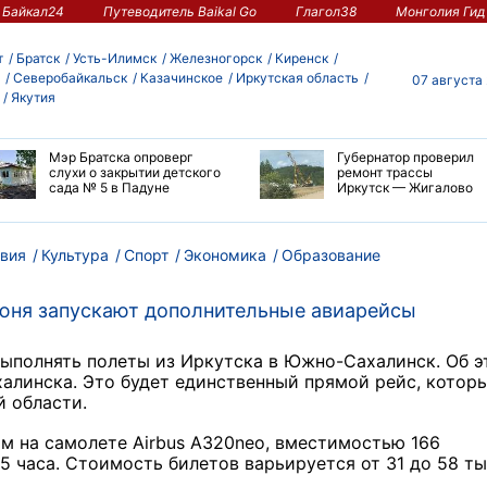
Байкал24
Путеводитель Baikal Go
Глагол38
Монголия Гид
т
Братск
Усть-Илимск
Железногорск
Киренск
Северобайкальск
Казачинское
Иркутская область
07 августа
Якутия
Мэр Братска опроверг
Губернатор проверил
слухи о закрытии детского
ремонт трассы
сада № 5 в Падуне
Иркутск — Жигалово
вия
Культура
Спорт
Экономика
Образование
юня запускают дополнительные авиарейсы
 выполнять полеты из Иркутска в Южно-Сахалинск. Об 
алинска. Это будет единственный прямой рейс, котор
й области.
м на самолете Airbus A320neo, вместимостью 166
5 часа. Стоимость билетов варьируется от 31 до 58 т