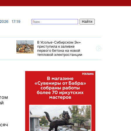
 2026
17:19
В Усолье-Сибирском Эн+
Гендирек
приступила к заливке
авиазаво
первого бетона на новой
трудовом
тепловой электростанции
привет о
этом
ый
ысяч