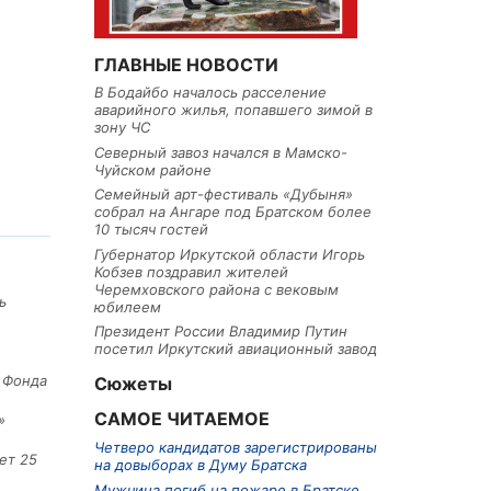
ГЛАВНЫЕ НОВОСТИ
В Бодайбо началось расселение
аварийного жилья, попавшего зимой в
зону ЧС
Северный завоз начался в Мамско-
Чуйском районе
Семейный арт-фестиваль «Дубыня»
собрал на Ангаре под Братском более
10 тысяч гостей
Губернатор Иркутской области Игорь
Кобзев поздравил жителей
Черемховского района с вековым
ь
юбилеем
Президент России Владимир Путин
посетил Иркутский авиационный завод
е Фонда
Сюжеты
САМОЕ ЧИТАЕМОЕ
»
Четверо кандидатов зарегистрированы
ет 25
на довыборах в Думу Братска
Мужчина погиб на пожаре в Братске