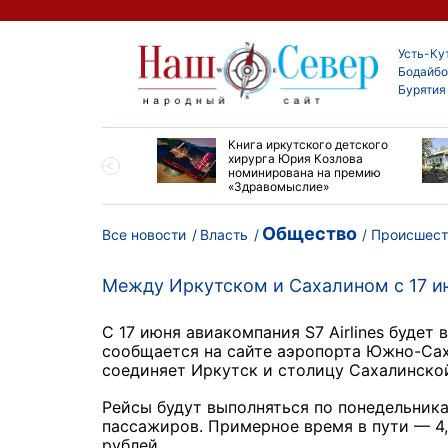
Усть-Ку
Бодайбо
Бурятия
ие забеги и взрослые
Книга иркутского детского
ы большой эстафеты
хирурга Юрия Козлова
олюса»
номинирована на премию
«Здравомыслие»
Общество
Все новости
Власть
Происшест
Между Иркутском и Сахалином с 17 и
С 17 июня авиакомпания S7 Airlines будет
сообщается на сайте аэропорта Южно-Сах
соединяет Иркутск и столицу Сахалинско
Рейсы будут выполняться по понедельника
пассажиров. Примерное время в пути — 4,
рублей.