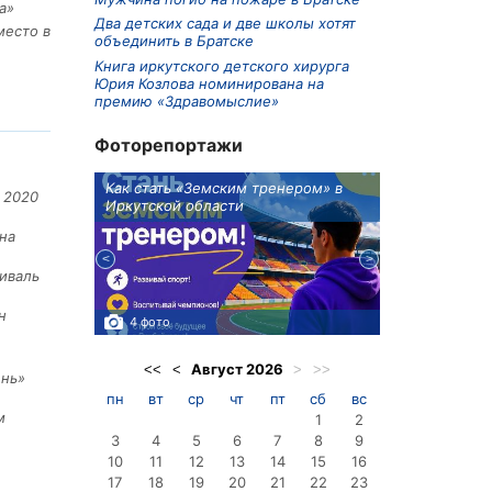
а»
Два детских сада и две школы хотят
место в
объединить в Братске
Книга иркутского детского хирурга
Юрия Козлова номинирована на
премию «Здравомыслие»
Фоторепортажи
ионов
Как стать «Земским тренером» в
Три охотника
 2020
Иркутской области
в Киренском 
едприятие
на
иваль
н
4 фото
3 фото
Август
2026
<<
<
>
>>
ень»
пн
вт
ср
чт
пт
сб
вс
м
1
2
3
4
5
6
7
8
9
10
11
12
13
14
15
16
17
18
19
20
21
22
23