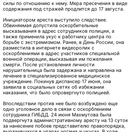
силы по отношению к нему. Мера пресечения в виде
содержания под стражей продлится до 17 августа.
Инициатором ареста выступило следствие.
Обвиняемая допустила оскорбительные
высказывания в адрес сотрудников полиции, а
также применила укус к работнику центра по
борьбе с экстремизмом. Ранее, в День России, она
разместила в интернете видеоролик с
оскорблениями в адрес участников специальной
военной операции, высказывая им пожелания
смерти. После установления личности
нарушительница была задержана и направлена на
лечение в специализированное медицинское
учреждение. Покинув диспансер 17 июня, она
заявила в социальных сетях об избежании
наказания, что было опровергнуто полицией.
Впоследствии против нее было возбуждено еще
одно уголовное дело в связи с оскорблением
сотрудника ГИБДД. 24 июня Махмутова была
подвергнута административному аресту на 13 суток
за нанесение побоев представителю правопорядка,
выразившихся в ударах ногами и укусах. В ходе