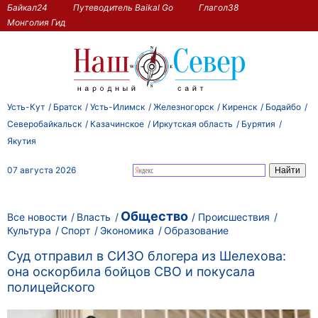
Байкал24
Путеводитель Baikal Go
Глагол38
Монголия Гид
Усть-Кут
Братск
Усть-Илимск
Железногорск
Киренск
Бодайбо
Северобайкальск
Казачинское
Иркутская область
Бурятия
Якутия
07 августа 2026
Общество
Все новости
Власть
Происшествия
Культура
Спорт
Экономика
Образование
Суд отправил в СИЗО блогера из Шелехова:
она оскорбила бойцов СВО и покусала
полицейского