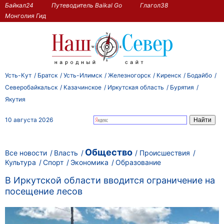
Байкал24
Путеводитель Baikal Go
Глагол38
Монголия Гид
Усть-Кут
Братск
Усть-Илимск
Железногорск
Киренск
Бодайбо
Северобайкальск
Казачинское
Иркутская область
Бурятия
Якутия
10 августа 2026
Общество
Все новости
Власть
Происшествия
Культура
Спорт
Экономика
Образование
В Иркутской области вводится ограничение на
посещение лесов