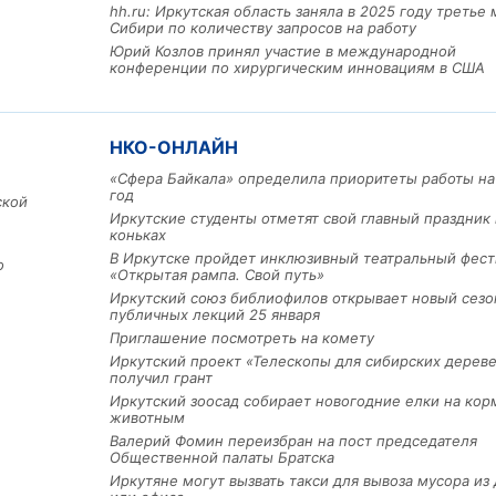
hh.ru: Иркутская область заняла в 2025 году третье 
Сибири по количеству запросов на работу
Юрий Козлов принял участие в международной
конференции по хирургическим инновациям в США
НКО-ОНЛАЙН
«Сфера Байкала» определила приоритеты работы на
Льготный заём в 9 милл
год
ской
рублей получит
Иркутские студенты отметят свой главный праздник 
машиностроительное пр
коньках
из Иркутской области
В Иркутске пройдет инклюзивный театральный фест
о
«Открытая рампа. Свой путь»
Иркутский союз библиофилов открывает новый сезо
публичных лекций 25 января
3 фото
Приглашение посмотреть на комету
Иркутский проект «Телескопы для сибирских дерев
получил грант
Иркутский зоосад собирает новогодние елки на кор
животным
Валерий Фомин переизбран на пост председателя
Общественной палаты Братска
Иркутяне могут вызвать такси для вывоза мусора из