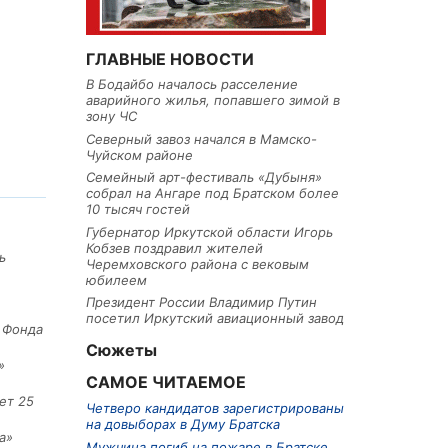
ГЛАВНЫЕ НОВОСТИ
В Бодайбо началось расселение
аварийного жилья, попавшего зимой в
зону ЧС
Северный завоз начался в Мамско-
Чуйском районе
Семейный арт-фестиваль «Дубыня»
собрал на Ангаре под Братском более
10 тысяч гостей
Губернатор Иркутской области Игорь
Кобзев поздравил жителей
ь
Черемховского района с вековым
юбилеем
Президент России Владимир Путин
посетил Иркутский авиационный завод
е Фонда
Сюжеты
»
САМОЕ ЧИТАЕМОЕ
ет 25
Четверо кандидатов зарегистрированы
на довыборах в Думу Братска
а»
Мужчина погиб на пожаре в Братске