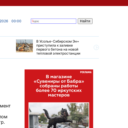
 2026
00:00
В Усолье-Сибирском Эн+
Гендирек
приступила к заливке
авиазаво
первого бетона на новой
трудовом
тепловой электростанции
привет о
омент
лом
тр.