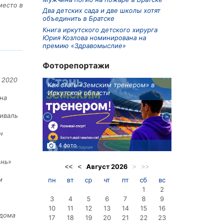
место в
Два детских сада и две школы хотят
объединить в Братске
Книга иркутского детского хирурга
Юрия Козлова номинирована на
премию «Здравомыслие»
Фоторепортажи
 2020
ионов
Как стать «Земским тренером» в
Три охотника
Иркутской области
в Киренском 
на
едприятие
иваль
н
4 фото
3 фото
ень»
Август
2026
<<
<
>
>>
м
пн
вт
ср
чт
пт
сб
вс
1
2
3
4
5
6
7
8
9
10
11
12
13
14
15
16
 дома
17
18
19
20
21
22
23