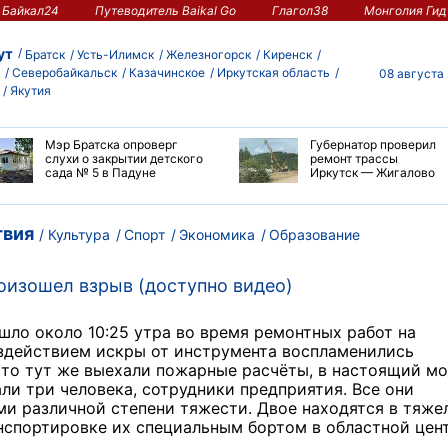
Байкал24
Путеводитель Baikal Go
Глагол38
Монголия Гид
ут
Братск
Усть-Илимск
Железногорск
Киренск
Северобайкальск
Казачинское
Иркутская область
08 августа
Якутия
Мэр Братска опроверг
Губернатор проверил
слухи о закрытии детского
ремонт трассы
сада № 5 в Падуне
Иркутск — Жигалово
вия
Культура
Спорт
Экономика
Образование
роизошел взрыв (доступно видео)
шло около 10:25 утра во время ремонтных работ на
оздействием искры от инструмента воспламенились
сто тут же выехали пожарные расчёты, в настоящий м
ли три человека, сотрудники предприятия. Все они
ми различной степени тяжести. Двое находятся в тяже
нспортировке их специальным бортом в областной цен