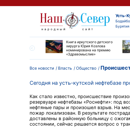
Усть-К
Бодайбо
Бурятия
ие забеги и взрослые
Книга иркутского детского
ы большой эстафеты
хирурга Юрия Козлова
олюса»
номинирована на премию
«Здравомыслие»
Происшест
Все новости
Власть
Общество
Сегодня на усть-кутской нефтебазе п
Как стало известно, происшествие произо
резервуаре нефтебазы «Роснефти»: под в
нефтяные пары и произошел взрыв. На ме
пожар локализован. В результате пострада
доставлены в районную больницу с ожога
состоянии, сейчас решается вопрос о тра