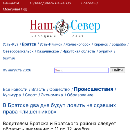
Байкал24
Путеводитель Baikal Go
Глагол38
Монголия Гид
Братск
Усть-Кут
Усть-Илимск
Железногорск
Киренск
Бодайбо
Северобайкальск
Казачинское
Иркутская область
Бурятия
Якутия
09 августа 2026
Происшествия
Все новости
Власть
Общество
Культура
Спорт
Экономика
Образование
В Братске два дня будут ловить не сдавших
права «лишенников»
Водителям Братска и Братского района следует
обратить внимание: с 11 по 12 ноября