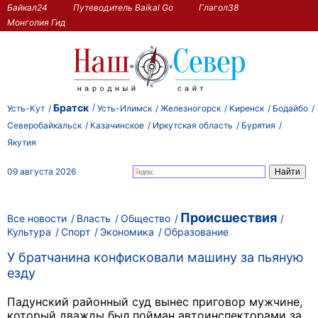
Байкал24
Путеводитель Baikal Go
Глагол38
Монголия Гид
Братск
Усть-Кут
Усть-Илимск
Железногорск
Киренск
Бодайбо
Северобайкальск
Казачинское
Иркутская область
Бурятия
Якутия
09 августа 2026
Происшествия
Все новости
Власть
Общество
Культура
Спорт
Экономика
Образование
У братчанина конфисковали машину за пьяную
езду
Падунский районный суд вынес приговор мужчине,
который дважды был пойман автоинспекторами за