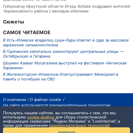
Губернатор Иркутской области Игорь Кобзев поздравил жителей
Черемховского района с вековым юбилеем
Сюжеты
САМОЕ ЧИТАЕМОЕ
В Усть-Илимске владелец суши-бара ответит в суде за массовое
заражение сальмонеллезом
В Горячинске капитально ремонтируют центральные улицы —
Октябрьскую и Гагарина
Шоумен Азамат Мусагалиев выступил на фестивале «Унгинская
баранина»
В Железногорске-Илимском благоустраивают Мемориал в
память о погибших на СВО
О компании
О файлах cookie
На сайте используются рекомендательные технологии
Пользуясь нашим сайтом, вы соглашаетесь с тем, что мы
На сайте размещаются материалы ИА «Наш Север». Все права охраняются
законом.
используем
cookie-файлы
для сбора статистической
При использовании материалов агентства на других сайтах, обязательна
информации сервисами "Яндекс.Метрика" и "LiveInternet",а
гиперссылка.
также для применения
рекомендательных технологий
.
хорошо