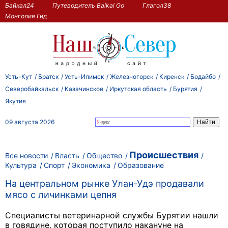
Байкал24
Путеводитель Baikal Go
Глагол38
Монголия Гид
Усть-Кут
Братск
Усть-Илимск
Железногорск
Киренск
Бодайбо
Северобайкальск
Казачинское
Иркутская область
Бурятия
Якутия
09 августа 2026
Происшествия
Все новости
Власть
Общество
Культура
Спорт
Экономика
Образование
На центральном рынке Улан-Удэ продавали
мясо с личинками цепня
Специалисты ветеринарной службы Бурятии нашли
в говядине, которая поступило накануне на