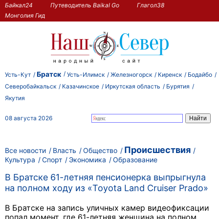
Байкал24
Путеводитель Baikal Go
Глагол38
Монголия Гид
Братск
Усть-Кут
Усть-Илимск
Железногорск
Киренск
Бодайбо
Северобайкальск
Казачинское
Иркутская область
Бурятия
Якутия
08 августа 2026
Происшествия
Все новости
Власть
Общество
Культура
Спорт
Экономика
Образование
В Братске 61-летняя пенсионерка выпрыгнула
на полном ходу из «Toyota Land Cruiser Prado»
В Братске на запись уличных камер видеофиксации
попал момент, где 61-летняя женщина на полном