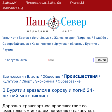
Байкал24
Путеводитель Baikal Go
Глагол38
Монголия Гид
Усть-Кут
Братск
Усть-Илимск
Железногорск
Киренск
Бодайбо
Северобайкальск
Казачинское
Иркутская область
Бурятия
Якутия
06 августа 2026
Происшествия
Все новости
Власть
Общество
Культура
Спорт
Экономика
Образование
В Бурятии врезался в корову и погиб 24-
летний мотоциклист
Дорожно-транспортное происшествие со
смертельным исходом произошло накануне, в