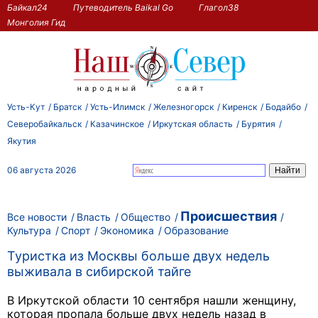
Байкал24
Путеводитель Baikal Go
Глагол38
Монголия Гид
Усть-Кут
Братск
Усть-Илимск
Железногорск
Киренск
Бодайбо
Северобайкальск
Казачинское
Иркутская область
Бурятия
Якутия
06 августа 2026
Происшествия
Все новости
Власть
Общество
Культура
Спорт
Экономика
Образование
Туристка из Москвы больше двух недель
выживала в сибирской тайге
В Иркутской области 10 сентября нашли женщину,
которая пропала больше двух недель назад в