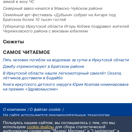
зимой в зону ЧС
Северный завоз начался в Мамско-Чуйском районе
Семейный арт-фестиваль «Дубыня» собрал на Ангаре под
Братском более 10 тысяч гостей
Губернатор Иркутской области Игорь Кобзев поздравил жителей
Черемховского района с вековым юбилеем
Сюжеты
САМОЕ ЧИТАЕМОЕ
Пять человек погибли на водоемах за сутки в Иркутской области
Дамбу отремонтируют в Братском районе
В Иркутской области нашли легкомоторный самолёт Cessna,
лётчиков доставили в Бодайбо
Книга иркутского детского хирурга Юрия Козлова номинирована
на премию «Здравомыслие»
О компании
О файлах cookie
На сайте используются рекомендательные технологии
Пользуясь нашим сайтом, вы соглашаетесь с тем, что мы
На сайте размещаются материалы ИА «Наш Север». Все права охраняются
законом.
используем
cookie-файлы
для сбора статистической
При использовании материалов агентства на других сайтах, обязательна
информации сервисами "Яндекс.Метрика" и "LiveInternet",а