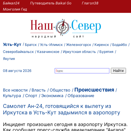
Байкал24
Путеводитель Baikal Go
Глагол38
Монголия Гид
Усть-Кут
Братск
Усть-Илимск
Железногорск
Киренск
Бодайбо
Северобайкальск
Казачинское
Иркутская область
Бурятия
Якутия
08 августа 2026
Происшествия
Все новости
Власть
Общество
Культура
Спорт
Экономика
Образование
Самолет Ан-24, готовящийся к вылету из
Иркутска в Усть-Кут задымился в аэропорту
Инцидент произошел сегодня в аэропорту Иркутска.
Как сообщает пресс-служба авиакомпании "Ангара",