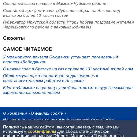
Северный завоз начался в Мамско-Чуйском районе
Семейный арт-фестиваль «Дубыня» собрал на Ангаре под
Братском более 10 тысяч гостей
Губернатор Иркутской области Игорь Кобзев поздравил жителей
Черемховского района с вековым юбилеем
Сюжеты
САМОЕ ЧИТАЕМОЕ
У мраморного вокзала Слюдянки установят легендарный
паровоз «Лебедянка»
С начала года в Братске на газ перевели 131 частный жилой дом
Облкоммунэнерго оперативно подключилось к
восстановительным работам в Ангарске
В Усть-Илимске владелец суши-бара ответит в суде за массовое
заражение сальмонеллезом
О компании
О файлах cookie
На сайте используются рекомендательные технологии
Пользуясь нашим сайтом, вы соглашаетесь с тем, что мы
На сайте размещаются материалы ИА «Наш Север». Все права охраняются
законом.
используем
cookie-файлы
для сбора статистической
При использовании материалов агентства на других сайтах, обязательна
информации сервисами "Яндекс.Метрика" и "LiveInternet",а
гиперссылка.