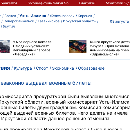
Байкал24
Путеводитель Baikal Go
Глагол38
Монголия Гид
Усть-Илимск
т
Братск
Железногорск
Киренск
Северобайкальск
Казачинское
Иркутская область
09 августа
Якутия
У мраморного вокзала
Книга иркутского детс
Слюдянки установят
хирурга Юрия Козлова
легендарный паровоз
номинирована на пре
«Лебедянка»
«Здравомыслие»
вия
Культура
Спорт
Экономика
Образование
незаконно выдавал военные билеты
 комиссариата прокуратурой были выявлены многочис
ркутской области, военный комиссариат Усть-Илимск
военные билеты двум гражданам. Комиссия комиссари
ующей выдачей военных билетов. Чего делать не имела
 Иркутской области данное решение отменила.
ений прокуратурой Иркутской области было внесено