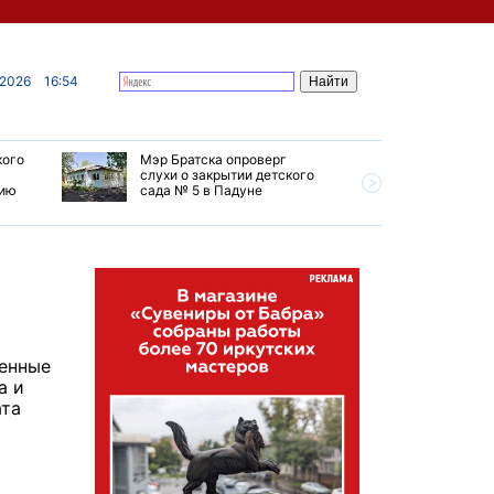
 2026
16:54
кого
Мэр Братска опроверг
Губернат
слухи о закрытии детского
ремонт т
мию
сада № 5 в Падуне
Иркутск 
ленные
а и
ата