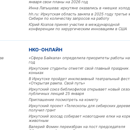
января свои планы на 2026 год
Инна Латышева: иркутяне оказались в «мешке холод
hh.ru: Иркутская область заняла в 2025 году третье 
Сибири по количеству запросов на работу
Юрий Козлов принял участие в международной
конференции по хирургическим инновациям в США
НКО-ОНЛАЙН
за
«Сфера Байкала» определила приоритеты работы на
год
Льготный заём в 9 милл
Иркутские студенты отметят свой главный праздник 
коньках
рублей получит
машиностроительное пр
В Иркутске пройдет инклюзивный театральный фест
из Иркутской области
«Открытая рампа. Свой путь»
Иркутский союз библиофилов открывает новый сезо
публичных лекций 25 января
Приглашение посмотреть на комету
3 фото
Иркутский проект «Телескопы для сибирских дерев
получил грант
Иркутский зоосад собирает новогодние елки на кор
животным
Валерий Фомин переизбран на пост председателя