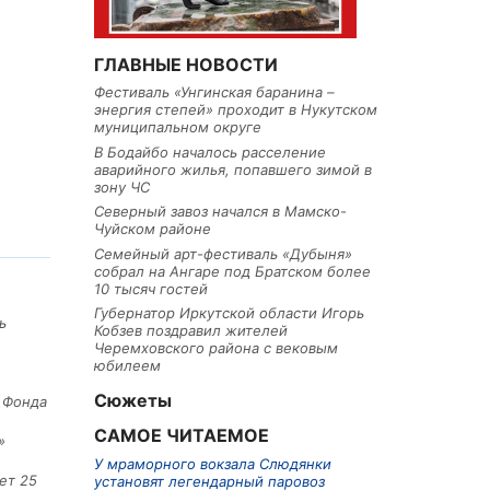
ГЛАВНЫЕ НОВОСТИ
Фестиваль «Унгинская баранина –
энергия степей» проходит в Нукутском
муниципальном округе
В Бодайбо началось расселение
аварийного жилья, попавшего зимой в
зону ЧС
Северный завоз начался в Мамско-
Чуйском районе
Семейный арт-фестиваль «Дубыня»
собрал на Ангаре под Братском более
10 тысяч гостей
Губернатор Иркутской области Игорь
ь
Кобзев поздравил жителей
Черемховского района с вековым
юбилеем
Сюжеты
е Фонда
САМОЕ ЧИТАЕМОЕ
»
У мраморного вокзала Слюдянки
ет 25
установят легендарный паровоз