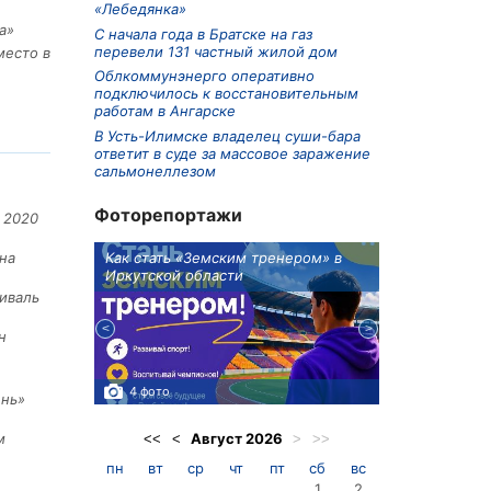
«Лебедянка»
а»
С начала года в Братске на газ
перевели 131 частный жилой дом
место в
Облкоммунэнерго оперативно
подключилось к восстановительным
работам в Ангарске
В Усть-Илимске владелец суши-бара
ответит в суде за массовое заражение
сальмонеллезом
Фоторепортажи
 2020
ионов
Как стать «Земским тренером» в
Три охотника
на
Иркутской области
в Киренском 
едприятие
иваль
н
4 фото
3 фото
ень»
Август
2026
м
<<
<
>
>>
пн
вт
ср
чт
пт
сб
вс
1
2