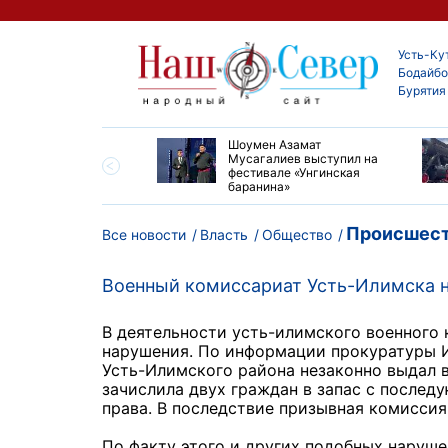
Усть-Ку
Бодайбо
Бурятия
ские детские хирурги
Шоумен Азамат
ердили свой высокий
Мусагалиев выступил на
нь на конгрессе в
фестивале «Унгинская
баранина»
Происшест
Все новости
Власть
Общество
Военный комиссариат Усть-Илимска 
В деятельности усть-илимского военного
нарушения. По информации прокуратуры И
Усть-Илимского района незаконно выдал 
зачислила двух граждан в запас с послед
права. В последствие призывная комиссия
По факту этого и других подобных наруш