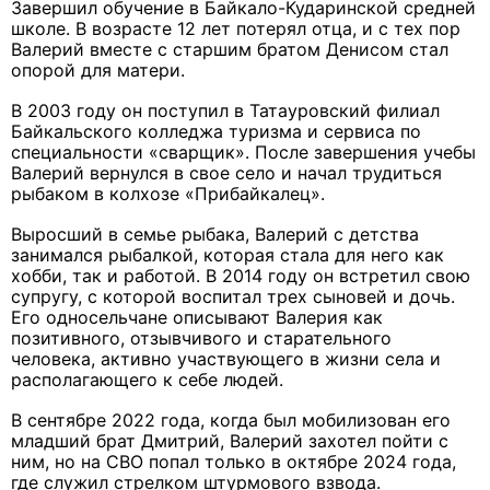
Завершил обучение в Байкало-Кударинской средней
школе. В возрасте 12 лет потерял отца, и с тех пор
Валерий вместе с старшим братом Денисом стал
опорой для матери.
В 2003 году он поступил в Татауровский филиал
Байкальского колледжа туризма и сервиса по
специальности «сварщик». После завершения учебы
Валерий вернулся в свое село и начал трудиться
рыбаком в колхозе «Прибайкалец».
Выросший в семье рыбака, Валерий с детства
занимался рыбалкой, которая стала для него как
хобби, так и работой. В 2014 году он встретил свою
супругу, с которой воспитал трех сыновей и дочь.
Его односельчане описывают Валерия как
позитивного, отзывчивого и старательного
человека, активно участвующего в жизни села и
располагающего к себе людей.
В сентябре 2022 года, когда был мобилизован его
младший брат Дмитрий, Валерий захотел пойти с
ним, но на СВО попал только в октябре 2024 года,
где служил стрелком штурмового взвода.