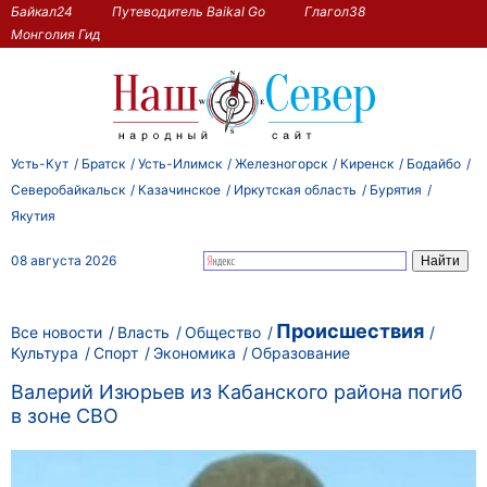
Байкал24
Путеводитель Baikal Go
Глагол38
Монголия Гид
Усть-Кут
Братск
Усть-Илимск
Железногорск
Киренск
Бодайбо
Северобайкальск
Казачинское
Иркутская область
Бурятия
Якутия
08 августа 2026
Происшествия
Все новости
Власть
Общество
Культура
Спорт
Экономика
Образование
Валерий Изюрьев из Кабанского района погиб
в зоне СВО