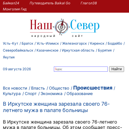
Байкал24
Путеводитель Baikal Go
Глагол38
Монголия Гид
Усть-Кут
Братск
Усть-Илимск
Железногорск
Киренск
Бодайбо
Северобайкальск
Казачинское
Иркутская область
Бурятия
Якутия
09 августа 2026
Происшествия
Все новости
Власть
Общество
Культура
Спорт
Экономика
Образование
В Иркутске женщина зарезала своего 76-
летнего мужа в палате больницы
В Иркутске женщина зарезала своего 76-летнего
мужа в палате больницы. Об этом сообщает пресс-