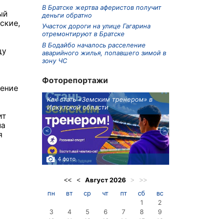
В Братске жертва аферистов получит
ый
деньги обратно
ские,
Участок дороги на улице Гагарина
отремонтируют в Братске
В Бодайбо началось расселение
щу
аварийного жилья, попавшего зимой в
зону ЧС
Фоторепортажи
чение
ионов
Как стать «Земским тренером» в
Три охотника
Иркутской области
в Киренском 
едприятие
ит
на
я
4 фото
3 фото
Август
2026
<<
<
>
>>
пн
вт
ср
чт
пт
сб
вс
1
2
3
4
5
6
7
8
9