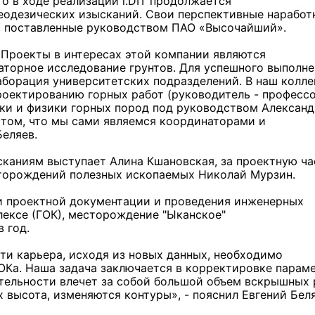
то в ходе реализации i.DIT продолжается
одезических изысканий. Свои перспективные наработ
, поставленные руководством ПАО «Высочайший».
 Проекты в интересах этой компании являются
аторное исследование грунтов. Для успешного выполн
аборация университетских подразделений. В наш колле
роектированию горных работ (руководитель - професс
ики и физики горных пород под руководством Алексан
 том, что мы сами являемся координаторами и
Беляев.
каниям выступает Алина Кшановская, за проектную ча
сторождений полезных ископаемых Николай Мурзин.
и проектной документации и проведения инженерных
лексе (ГОК), месторождение "Ыканское"
 год.
ти карьера, исходя из новых данных, необходимо
Ка. Наша задача заключается в корректировке парам
тельности влечет за собой большой объем вскрышных 
 высота, изменяются контуры», - пояснил Евгений Беля