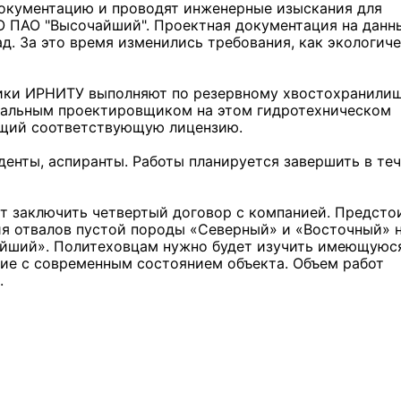
окументацию и проводят инженерные изыскания для
 ПАО "Высочайший". Проектная документация на данн
ад. За это время изменились требования, как экологиче
ики ИРНИТУ выполняют по резервному хвостохранили
ральным проектировщиком на этом гидротехническом
ющий соответствующую лицензию.
енты, аспиранты. Работы планируется завершить в те
Льготный заём в 9 милл
рублей получит
машиностроительное пр
т заключить четвертый договор с компанией. Предсто
из Иркутской области
ия отвалов пустой породы «Северный» и «Восточный» 
айший». Политеховцам нужно будет изучить имеющуюс
вие с современным состоянием объекта. Объем работ
.
3 фото