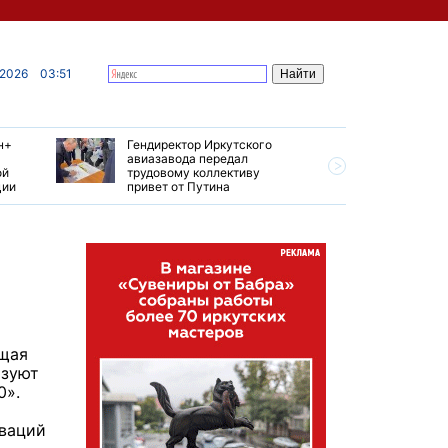
 2026
03:51
н+
Гендиректор Иркутского
Иркутски
авиазавода передал
подтверд
ой
трудовому коллективу
уровень 
ции
привет от Путина
США
бщая
ьзуют
0».
оваций