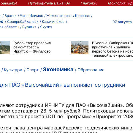
Байкал24
Путеводитель Baikal Go
Глагол38
Монголия Гид
т
Братск
Усть-Илимск
Железногорск
Киренск
бо
Северобайкальск
Казачинское
07 августа
ая область
Бурятия
Якутия
Губернатор проверил
В Усолье-Сибирском Э
ремонт трассы
приступила к заливке
Иркутск — Жигалово
первого бетона на нов
тепловой электростан
Экономика
Культура
Спорт
Образование
 для ПАО «Высочайший» выполняют сотрудники
олняют сотрудники ИРНИТУ для ПАО «Высочайший». О
там составляет 28, 5 млн рублей. Политеховцы испол
ритетного проекта i.DIT по Программе «Приоритет 203
ется глава центра маркшейдерско-геодезических инн