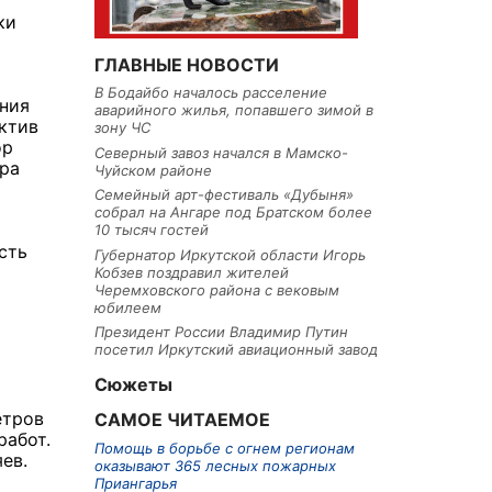
ки
ГЛАВНЫЕ НОВОСТИ
В Бодайбо началось расселение
ения
аварийного жилья, попавшего зимой в
ктив
зону ЧС
ор
Северный завоз начался в Мамско-
дра
Чуйском районе
Семейный арт-фестиваль «Дубыня»
собрал на Ангаре под Братском более
10 тысяч гостей
сть
Губернатор Иркутской области Игорь
Кобзев поздравил жителей
Черемховского района с вековым
юбилеем
Президент России Владимир Путин
посетил Иркутский авиационный завод
Сюжеты
етров
САМОЕ ЧИТАЕМОЕ
работ.
Помощь в борьбе с огнем регионам
ев.
оказывают 365 лесных пожарных
Приангарья