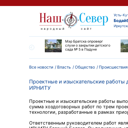
Усть-Ку
Бодай
Иркутск
утской области
Мэр Братска опроверг
ают дороги до
слухи о закрытии детского
ска
сада № 5 в Падуне
Все новости
Власть
Общество
Происшествия
Проектные и изыскательские работы
ИРНИТУ
Проектные и изыскательские работы вып
сумма хоздоговорных работ по трем проек
технологии, разработанные в рамках прио
Ответственным руководителем работ явля