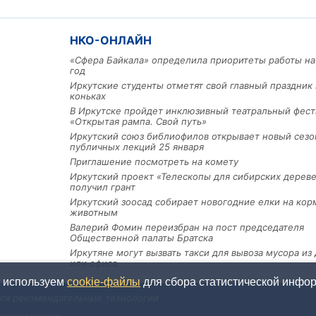
НКО-ОНЛАЙН
«Сфера Байкала» определила приоритеты работы на
год
Иркутские студенты отметят свой главный праздник 
коньках
В Иркутске пройдет инклюзивный театральный фест
«Открытая рампа. Свой путь»
Иркутский союз библиофилов открывает новый сезо
публичных лекций 25 января
Приглашение посмотреть на комету
Иркутский проект «Телескопы для сибирских дерев
получил грант
Иркутский зоосад собирает новогодние елки на кор
животным
Валерий Фомин переизбран на пост председателя
Общественной палаты Братска
Иркутяне могут вызвать такси для вывоза мусора из
или офиса
ы используем
cookie-файлы
для сбора статистической информ
тся рекомендательные технологии
аняются законом.