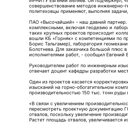
ИРНИТУ Евгений Беляев. Он подчеркнул, ч
совершенствование методов инженерно-ге
политеховцы применяют, выполняя задачи
ПАО «Высочайший» - наш давний партнер.
комплексными, включая геодезию и лабор
таких крупных проектов происходит колл
вошли КБ «Горняк» с компетенциями по п
Борис Тальгамер), лаборатория геомехан
Болотнева. Для заказчика большой плюс в
исполнителями работ, - сообщил Евгений 
Руководителем работ по инженерным изыс
отвечает доцент кафедры разработки ме
Один из проектов касается корректировк
изысканий на горно-обогатительном комп
производительностью 150 тыс. тонн руды в
«В связи с увеличением производительнос
пересмотреть проектную документацию ГО
отвалов, поскольку увеличение производи
Растет площадь отвалов, увеличивается их