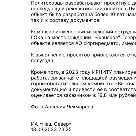
Политеховцы разрабатывают проектную д
последующей рекультивации полигона ТБО
объект была разработана более 10 лет наз
так и к составу документов.
Комплекс инженерных изысканий сотрудн
ГОКа на месторождении "Ыканское". Гене
объекте является АО «Иргиредмет», име
К выполнению проектов привлекаются студ
полугода.
Кроме того, в 2023 году ИРНИТУ планируе
работа, связанная с площадкой размещен
горно-обогатительном комбинате «Высоч
документацию и привести ее в соответст
оценивается заказчиком в 19,8 млн рублей
Фото Арсения Чекмарёва
ИА «Наш Север»
13.03.2023 23:25