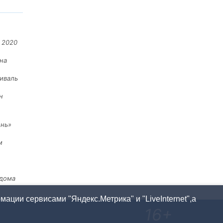
 2020
на
иваль
н
ень»
м
 дома
ации сервисами "Яндекс.Метрика" и "LiveInternet",а
16+