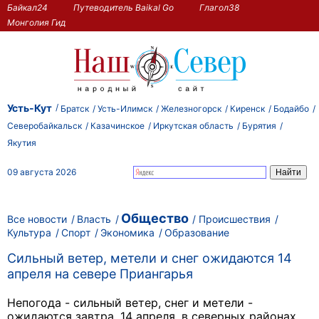
Байкал24
Путеводитель Baikal Go
Глагол38
Монголия Гид
Усть-Кут
Братск
Усть-Илимск
Железногорск
Киренск
Бодайбо
Северобайкальск
Казачинское
Иркутская область
Бурятия
Якутия
09 августа 2026
Общество
Все новости
Власть
Происшествия
Культура
Спорт
Экономика
Образование
Сильный ветер, метели и снег ожидаются 14
апреля на севере Приангарья
Непогода - сильный ветер, снег и метели -
ожидаются завтра, 14 апреля, в северных районах