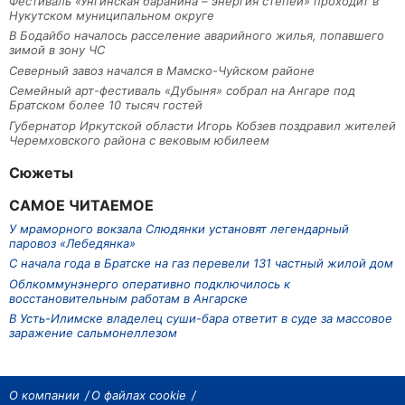
Фестиваль «Унгинская баранина – энергия степей» проходит в
Нукутском муниципальном округе
В Бодайбо началось расселение аварийного жилья, попавшего
зимой в зону ЧС
Северный завоз начался в Мамско-Чуйском районе
Семейный арт-фестиваль «Дубыня» собрал на Ангаре под
Братском более 10 тысяч гостей
Губернатор Иркутской области Игорь Кобзев поздравил жителей
Черемховского района с вековым юбилеем
Сюжеты
САМОЕ ЧИТАЕМОЕ
У мраморного вокзала Слюдянки установят легендарный
паровоз «Лебедянка»
С начала года в Братске на газ перевели 131 частный жилой дом
Облкоммунэнерго оперативно подключилось к
восстановительным работам в Ангарске
В Усть-Илимске владелец суши-бара ответит в суде за массовое
заражение сальмонеллезом
О компании
О файлах cookie