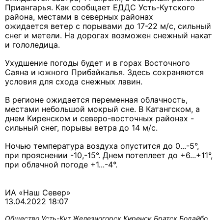
Приангарья. Как сообщает ЕДДС Усть-Кутского
района, местами в северных районах
ожидается ветер с порывами до 17-22 м/с, сильный
снег и метели. На дорогах возможен снежный накат
и гололедица.
Ухудшение погоды будет и в горах Восточного
Саяна и южного Прибайкалья. Здесь сохраняются
условия для схода снежных лавин.
В регионе ожидается переменная облачность,
местами небольшой мокрый сне. В Катангском, а
днем Киренском и северо-восточных районах -
сильный снег, порывы ветра до 14 м/с.
Ночью температура воздуха опустится до 0...-5°,
при прояснении -10,-15°. Днем потеплеет до +6...+11°,
при облачной погоде +1...-4°.
ИА «Наш Север»
13.04.2022 18:07
Общество
Усть-Кут
Железногорск
Киренск
Братск
Бодайбо