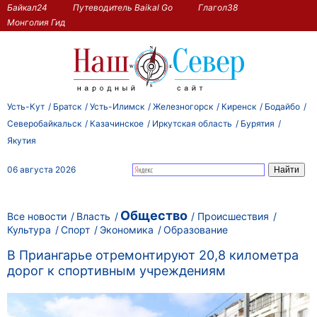
Байкал24
Путеводитель Baikal Go
Глагол38
Монголия Гид
Усть-Кут
Братск
Усть-Илимск
Железногорск
Киренск
Бодайбо
Северобайкальск
Казачинское
Иркутская область
Бурятия
Якутия
06 августа 2026
Общество
Все новости
Власть
Происшествия
Культура
Спорт
Экономика
Образование
В Приангарье отремонтируют 20,8 километра
дорог к спортивным учреждениям