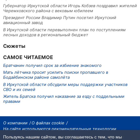
Губернатор Иркутской области Игорь Кобзев поздравил жителей
Черемховского района с вековым юбилеем
Президент России Владимир Путин посетил Иркутский
авиационный завод
В Иркутской области перевыполнен план по поступлениям
лесных доходов в региональный бюджет
Сюжеты
САМОЕ ЧИТАЕМОЕ
Братчанин получил срок за избиение знакомого
Мать лётчика просит усилить поиски пропавшего в
Бодайбинском районе самолёта
В Иркутской области обсудили меры поддержки участников
СВО и их семей
Житель Братска получил наказание за езду с поддельными
правами
О компании
О файлах cookie
На сайте используются рекомендательные технологии
Пользуясь нашим сайтом, вы соглашаетесь с тем, что мы
На сайте размещаются материалы ИА «Наш Север». Все права охраняются
законом.