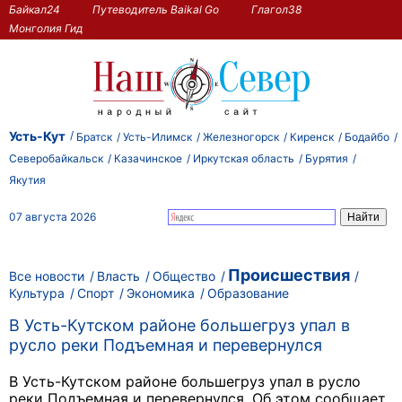
Байкал24
Путеводитель Baikal Go
Глагол38
Монголия Гид
Усть-Кут
Братск
Усть-Илимск
Железногорск
Киренск
Бодайбо
Северобайкальск
Казачинское
Иркутская область
Бурятия
Якутия
07 августа 2026
Происшествия
Все новости
Власть
Общество
Культура
Спорт
Экономика
Образование
В Усть-Кутском районе большегруз упал в
русло реки Подъемная и перевернулся
В Усть-Кутском районе большегруз упал в русло
реки Подъемная и перевернулся. Об этом сообщает