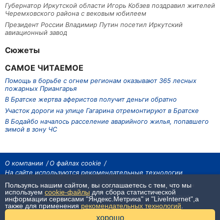
Губернатор Иркутской области Игорь Кобзев поздравил жителей
Черемховского района с вековым юбилеем
Президент России Владимир Путин посетил Иркутский
авиационный завод
Сюжеты
САМОЕ ЧИТАЕМОЕ
Помощь в борьбе с огнем регионам оказывают 365 лесных
пожарных Приангарья
В Братске жертва аферистов получит деньги обратно
Участок дороги на улице Гагарина отремонтируют в Братске
В Бодайбо началось расселение аварийного жилья, попавшего
зимой в зону ЧС
О компании
О файлах cookie
На сайте используются рекомендательные технологии
Пользуясь нашим сайтом, вы соглашаетесь с тем, что мы
На сайте размещаются материалы ИА «Наш Север». Все права охраняются
законом.
используем
cookie-файлы
для сбора статистической
При использовании материалов агентства на других сайтах, обязательна
информации сервисами "Яндекс.Метрика" и "LiveInternet",а
гиперссылка.
также для применения
рекомендательных технологий
.
16+
хорошо