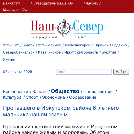
Байкал24
Путеводитель Baikal Go
Глагол38
Монголия Гид
Усть-Кут
Братск
Усть-Илимск
Железногорск
Киренск
Бодайбо
Северобайкальск
Казачинское
Иркутская область
Бурятия
Якутия
07 августа 2026
Общество
Все новости
Власть
Происшествия
Культура
Спорт
Экономика
Образование
Пропавшего в Иркутском районе 6-летнего
мальчика нашли живым
Пропавший шестилетний мальчик в Иркутском
районе найден живым и здоровым. Об этом