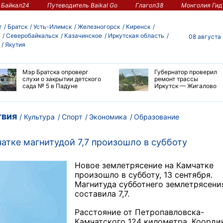
Байкал24
Путеводитель Baikal Go
Глагол38
Монголия Гид
т
Братск
Усть-Илимск
Железногорск
Киренск
Северобайкальск
Казачинское
Иркутская область
08 августа
Якутия
Мэр Братска опроверг
Губернатор проверил
слухи о закрытии детского
ремонт трассы
сада № 5 в Падуне
Иркутск — Жигалово
вия
Культура
Спорт
Экономика
Образование
атке магнитудой 7,7 произошло в субботу
Н
овое землетрясение на Камчатке
произошло в субботу, 13 сентября.
Магнитуда субботнего землетрясени
составила 7,7.
Расстояние от Петропавловска-
Камчатского 124 километра. Коорди