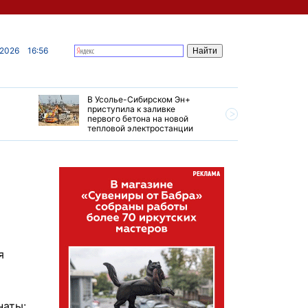
 2026
16:56
В Усолье-Сибирском Эн+
Гендирек
приступила к заливке
авиазаво
первого бетона на новой
трудовом
тепловой электростанции
привет о
я
наты: