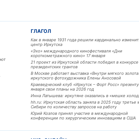
ГЛАГОЛ
Как в январе 1931 года решили кардинально изменит
центр Иркутска
«Эхо» международного кинофестиваля «Дни
короткометражного кино» 17 января
ают
21 проект из Иркутской области победил в конкурс
президентских грантов
В Москве работает выставка «Внутри мягкого золота
х
иркутского фотохудожника Елены Аносовой
Льготный заём в 9 милл
Краеведческий клуб «Иркутск – Форт Росс» презенту
рублей получит
января свои планы на 2026 год
машиностроительное пр
Инна Латышева: иркутяне оказались в «мешке холод
из Иркутской области
hh.ru: Иркутская область заняла в 2025 году третье 
Сибири по количеству запросов на работу
Юрий Козлов принял участие в международной
конференции по хирургическим инновациям в США
3 фото