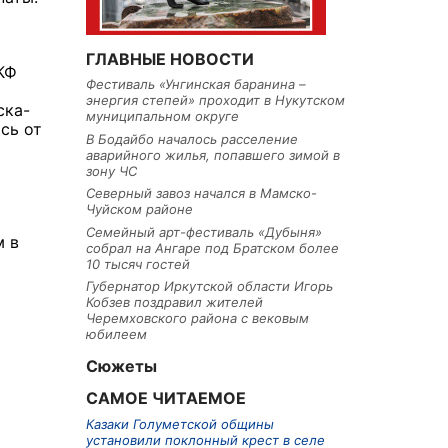
ГЛАВНЫЕ НОВОСТИ
КФ
Фестиваль «Унгинская баранина –
энергия степей» проходит в Нукутском
ска-
муниципальном округе
сь от
В Бодайбо началось расселение
аварийного жилья, попавшего зимой в
зону ЧС
Северный завоз начался в Мамско-
Чуйском районе
Семейный арт-фестиваль «Дубыня»
м в
собрал на Ангаре под Братском более
10 тысяч гостей
Губернатор Иркутской области Игорь
Кобзев поздравил жителей
Черемховского района с вековым
юбилеем
Сюжеты
САМОЕ ЧИТАЕМОЕ
Казаки Голуметской общины
установили поклонный крест в селе