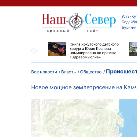
Усть-Ку
Бодайбо
Бурятия
ие забеги и взрослые
Книга иркутского детского
ы большой эстафеты
хирурга Юрия Козлова
олюса»
номинирована на премию
«Здравомыслие»
Происшест
Все новости
Власть
Общество
Новое мощное землетрясение на Камч