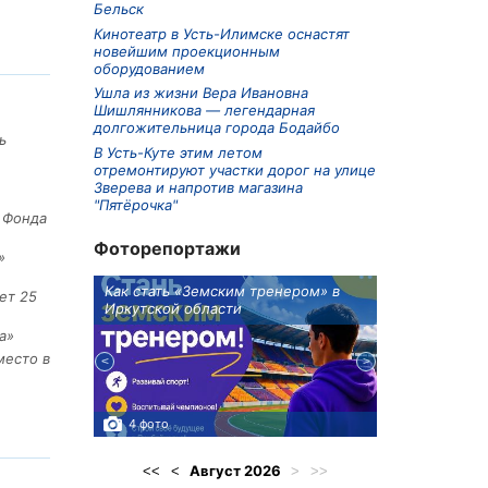
Бельск
Кинотеатр в Усть-Илимске оснастят
новейшим проекционным
оборудованием
Ушла из жизни Вера Ивановна
Шишлянникова — легендарная
долгожительница города Бодайбо
ь
В Усть-Куте этим летом
отремонтируют участки дорог на улице
Зверева и напротив магазина
"Пятёрочка"
е Фонда
Фоторепортажи
»
ионов
Как стать «Земским тренером» в
Три охотника
ет 25
Иркутской области
в Киренском 
едприятие
а»
место в
4 фото
3 фото
Август
2026
<<
<
>
>>